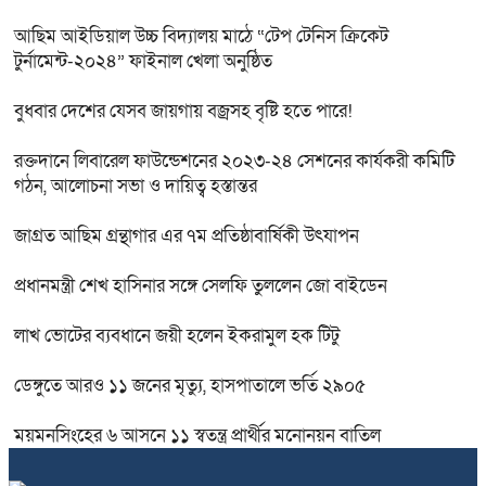
আছিম আইডিয়াল উচ্চ বিদ্যালয় মাঠে “টেপ টেনিস ক্রিকেট
টুর্নামেন্ট-২০২৪” ফাইনাল খেলা অনুষ্ঠিত
বুধবার দেশের যেসব জায়গায় বজ্রসহ বৃষ্টি হতে পারে!
রক্তদানে লিবারেল ফাউন্ডেশনের ২০২৩-২৪ সেশনের কার্যকরী কমিটি
গঠন, আলোচনা সভা ও দায়িত্ব হস্তান্তর
জাগ্রত আছিম গ্রন্থাগার এর ৭ম প্রতিষ্ঠাবার্ষিকী উৎযাপন
প্রধানমন্ত্রী শেখ হাসিনার সঙ্গে সেলফি তুললেন জো বাইডেন
লাখ ভোটের ব্যবধানে জয়ী হলেন ইকরামুল হক টিটু
ডেঙ্গুতে আরও ১১ জনের মৃত্যু, হাসপাতালে ভর্তি ২৯০৫
ময়মনসিংহের ৬ আসনে ১১ স্বতন্ত্র প্রার্থীর মনোনয়ন বাতিল