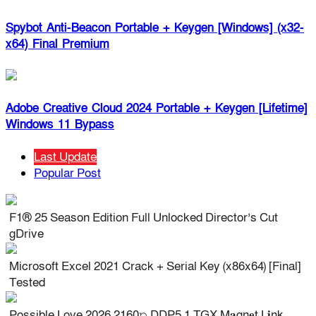
Spybot Anti-Beacon Portable + Keygen [Windows] (x32-
x64) Final Premium
Adobe Creative Cloud 2024 Portable + Keygen [Lifetime]
Windows 11 Bypass
Last Update
Popular Post
F1® 25 Season Edition Full Unlocked Director’s Cut
gDrive
Microsoft Excel 2021 Crack + Serial Key (x86x64) [Final]
Tested
Possible Love 2026 2160𝚙 DDP5.1 TGX M𝐚gn𝐞t L𝐢nk