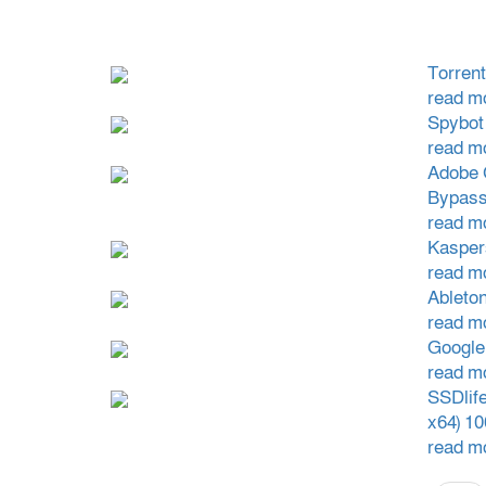
Torrent
read m
Spybot
read m
Adobe 
Bypas
read m
Kasper
read m
Ableton
read m
Google
read m
SSDlif
x64) 1
read m