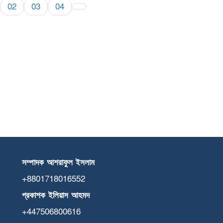
02
03
04
সম্পাদক
আশরাফুল
ইসলাম
+8801718016552
প্রকাশক
ইলিয়াস
আহমদ
+447506800616