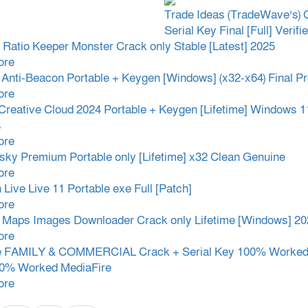
Trade Ideas (TradeWave’s) 
Serial Key Final [Full] Verifi
 Ratio Keeper Monster Crack only Stable [Latest] 2025
ore
 Anti-Beacon Portable + Keygen [Windows] (x32-x64) Final 
ore
Creative Cloud 2024 Portable + Keygen [Lifetime] Windows 1
s
ore
sky Premium Portable only [Lifetime] x32 Clean Genuine
ore
 Live Live 11 Portable exe Full [Patch]
ore
 Maps Images Downloader Crack only Lifetime [Windows] 2
ore
e FAMILY & COMMERCIAL Crack + Serial Key 100% Worked 
00% Worked MediaFire
ore