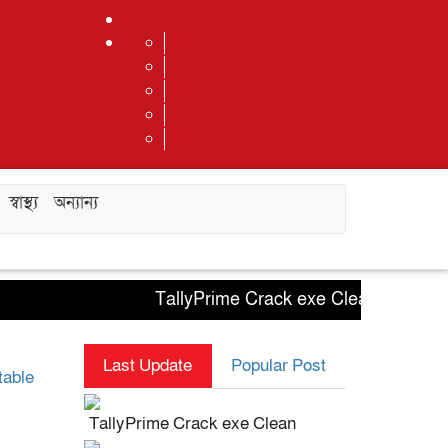
স্বাস্থ্য
অন্যান্য
TallyPrime Crack exe Clean
0x8ea71
Last Update
Popular Post
table
TallyPrime Crack exe Clean