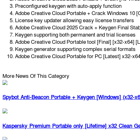
Preconfigured keygen with auto-apply function
Adobe Creative Cloud Portable + Crack Windows 10 [
License key updater allowing easy license transfers
Adobe Creative Cloud 2025 Crack + Keygen Final Stabl
Keygen supporting both permanent and trial licenses
Adobe Creative Cloud Portable tool [Final] [x32-x64] [
Keygen generator supporting complex serial formats
Adobe Creative Cloud Portable for PC [Latest] x32-x6
More News Of This Category
Spybot Anti-Beacon Portable + Keygen [Windows] (x32-x6
Kaspersky Premium Portable only [Lifetime] x32 Clean G