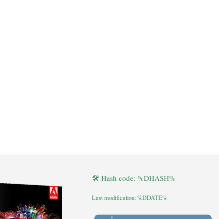
🛠 Hash code: %DHASH%
Last modification: %DDATE%