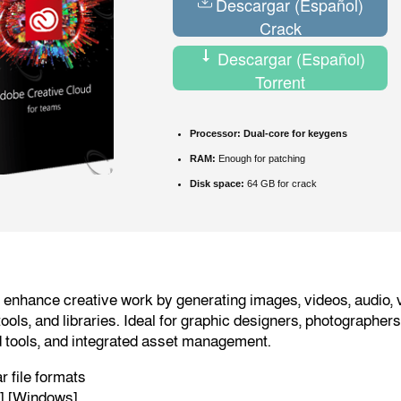
Descargar (Español)
Crack
Descargar (Español)
Torrent
Processor:
Dual-core for keygens
RAM:
Enough for patching
Disk space:
64 GB for crack
o enhance creative work by generating images, videos, audio, v
ools, and libraries. Ideal for graphic designers, photographer
 tools, and integrated asset management.
 file formats
s] [Windows]