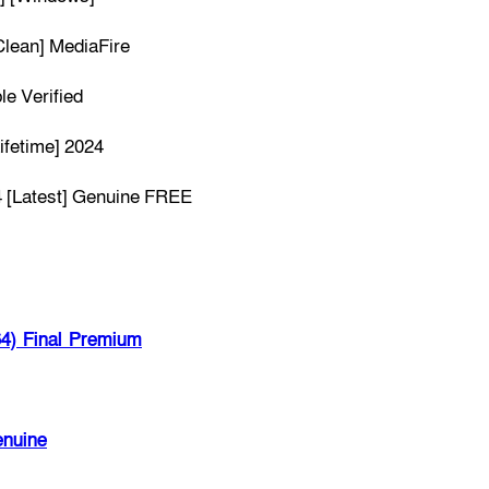
Clean] MediaFire
e Verified
Lifetime] 2024
4 [Latest] Genuine FREE
4) Final Premium
enuine