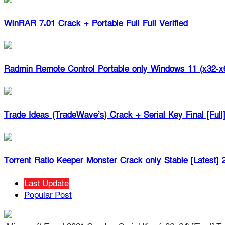
WinRAR 7.01 Crack + Portable Full Full Verified
Radmin Remote Control Portable only Windows 11 (x32-
Trade Ideas (TradeWave’s) Crack + Serial Key Final [Full]
Torrent Ratio Keeper Monster Crack only Stable [Latest] 
Last Update
Popular Post