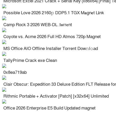
Microsoft Excel 2021 Crack + Serial Key (x86x64) [Final] T
Possible Love 2026 2160𝚙 DDP5.1 TGX M𝐚gn𝐞t L𝐢nk
Camp Rock 3 2026 WEB-DL .t𝐨rr𝐞nt
Coyote vs. Acme 2026 Full HD Atmos 720p Magnet
MS Office AIO Offline Installer Torrent Dow𝚗l𝚘аd
TallyPrime Crack exe Clean
0x8ea719ab
Clair Obscur: Expedition 33 Deluxe Edition FLT Release f
Rithmic Portable + Activator [Patch] [x32x64] Unlimited
Office 2026 Enterprise E5 Build Updated magnet