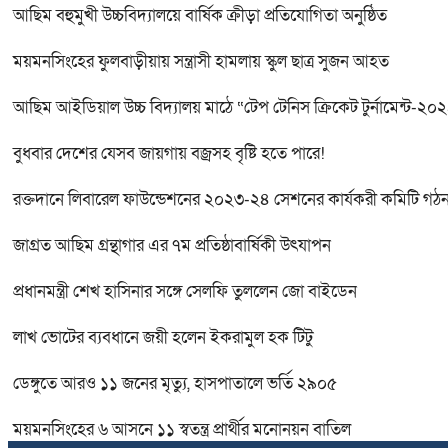
আছিম বহুমুখী উচ্চবিদ্যালয়ে বার্ষিক ক্রীড়া প্রতিযোগিতা অনুষ্ঠিত
ময়মনসিংহের ফুলবাড়ীয়ায় সন্ত্রাসী হামলায় স্কুল ছাত্র সুজন আহত
আছিম আইডিয়াল উচ্চ বিদ্যালয় মাঠে “টেপ টেনিস ক্রিকেট টুর্নামেন্ট-২০
বুধবার দেশের যেসব জায়গায় বজ্রসহ বৃষ্টি হতে পারে!
রক্তদানে লিবারেল ফাউন্ডেশনের ২০২৩-২৪ সেশনের কার্যকরী কমিটি গঠন, 
জাগ্রত আছিম গ্রন্থাগার এর ৭ম প্রতিষ্ঠাবার্ষিকী উৎযাপন
প্রধানমন্ত্রী শেখ হাসিনার সঙ্গে সেলফি তুললেন জো বাইডেন
লাখ ভোটের ব্যবধানে জয়ী হলেন ইকরামুল হক টিটু
ডেঙ্গুতে আরও ১১ জনের মৃত্যু, হাসপাতালে ভর্তি ২৯০৫
ময়মনসিংহের ৬ আসনে ১১ স্বতন্ত্র প্রার্থীর মনোনয়ন বাতিল