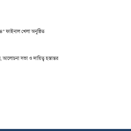
২৪” ফাইনাল খেলা অনুষ্ঠিত
আলোচনা সভা ও দায়িত্ব হস্তান্তর