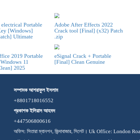
electrical Portable
Adobe After Effects 2022
Key [Windows]
Crack tool [Final] (x32) Patch
atch] Ultimate
.zip
fice 2019 Portable
eSignal Crack + Portable
r Windows 11
[Final] Clean Genuine
Clean] 2025
সম্পাদক
আশরাফুল
ইসলাম
+8801718016552
প্রকাশক
ইলিয়াস
আহমদ
+447506800616
অফিস: সিতারা ম্যানশন, জিন্দাবাজার, সিলেট। Uk Office: London R