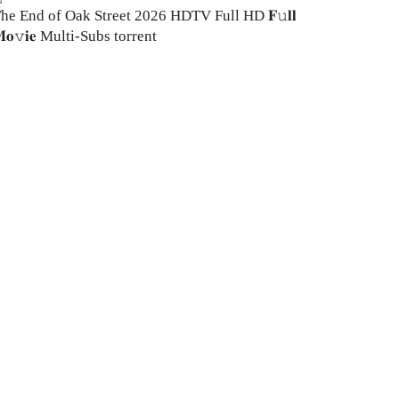
he End of Oak Street 2026 HDTV Full HD 𝐅𝚞𝐥𝐥
𝐨𝚟𝐢𝐞 Multi-Subs torrent