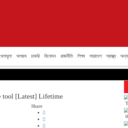
খেলাধুলা
অপরাধ
চাকরি
বিনোদন
রাজনীতি
শিক্ষা
সারাদেশ
স্বাস্থ্য
অন্য
 tool [Latest] Lifetime
T
Share
0