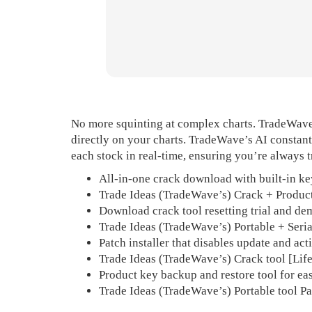
No more squinting at complex charts. TradeWave 
directly on your charts. TradeWave’s AI constan
each stock in real-time, ensuring you’re always t
All-in-one crack download with built-in ke
Trade Ideas (TradeWave’s) Crack + Product
Download crack tool resetting trial and de
Trade Ideas (TradeWave’s) Portable + Seri
Patch installer that disables update and ac
Trade Ideas (TradeWave’s) Crack tool [Li
Product key backup and restore tool for 
Trade Ideas (TradeWave’s) Portable tool 