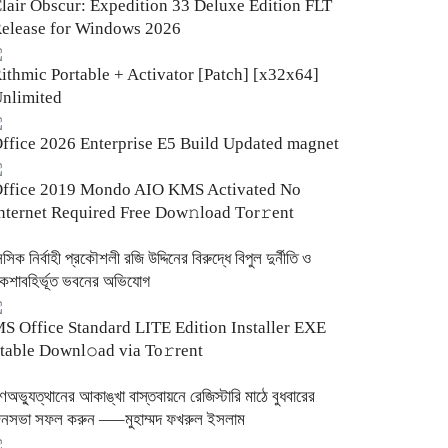
lair Obscur: Expedition 33 Deluxe Edition FLT
elease for Windows 2026
ithmic Portable + Activator [Patch] [x32x64]
nlimited
ffice 2026 Enterprise E5 Build Updated magnet
ffice 2019 Mondo AIO KMS Activated No
nternet Required Frее Dow𝚗load Tоr𝚛ent
িসিক নির্বাহী প্রকৌশলী রজি উদ্দিনের বিরুদ্ধে বিপুল দুর্নীতি ও
কশাবহির্ভূত ভবনের অভিযোগ
S Office Standard LITE Edition Installer EXE
table Downl𝚘ad via To𝚛rent
ণঅভ্যুত্থানের আকাঙ্খা বাস্তবায়নে রেজিস্টারি মাঠে বুধবারের
নসভা সফল করুন —–মুহাম্মদ ফখরুল ইসলাম