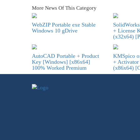
More News Of This Category
WebZIP Portable exe Stable
SolidWorks 
Windows 10 gDrive
+ License 
(x32x64) [P
AutoCAD Portable + Product
KMSpico of
Key [Windows] [x86x64]
+ Activato
100% Worked Premium
(x86x64) [