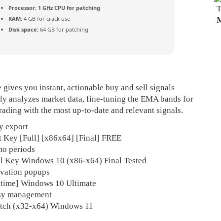
Processor:
1 GHz CPU for patching
T
RAM:
4 GB for crack use

Disk space:
64 GB for patching
gives you instant, actionable buy and sell signals
tly analyzes market data, fine-tuning the EMA bands for
rading with the most up-to-date and relevant signals.
y export
 Key [Full] [x86x64] [Final] FREE
mo periods
al Key Windows 10 (x86-x64) Final Tested
tivation popups
fetime] Windows 10 Ultimate
easy management
Patch (x32-x64) Windows 11