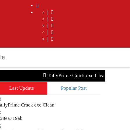
ান্য
TallyPrime Crack exe Clean
0x8ea719
Last Update
Popular Post
allyPrime Crack exe Clean
x8ea719ab