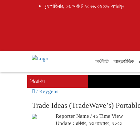
বৃহস্পতিবার, ০৬ অগাস্ট ২০২৬, ০৪:৩৬ অপরাহ্ন
অর্থনীতি
আন্তর্জাতিক
শিরোনাম
/
Keygens
Trade Ideas (TradeWave’s) Portable
Reporter Name
/ ৫১ Time View
Update : রবিবার, ২৩ নভেম্বর, ২০২৫