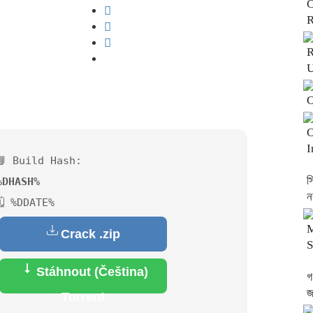
C
R
R
U
O
O
I
📘 Build Hash:
স
%DHASH%
ন
🗓 %DDATE%
M
Crack .zip
S
Stáhnout (Čeština)
গ
জ
Torrent