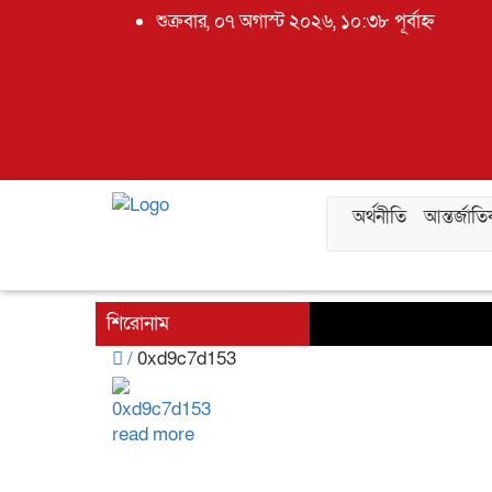
শুক্রবার, ০৭ অগাস্ট ২০২৬, ১০:৩৮ পূর্বাহ্ন
অর্থনীতি
আন্তর্জাত
শিরোনাম
/
0xd9c7d153
0xd9c7d153
read more