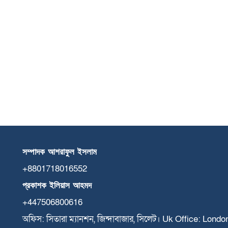
সম্পাদক
আশরাফুল
ইসলাম
+8801718016552
প্রকাশক
ইলিয়াস
আহমদ
+447506800616
অফিস: সিতারা ম্যানশন, জিন্দাবাজার, সিলেট। Uk Office: Lond