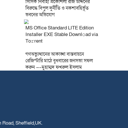
সিসিক নির্বাহী প্রকৌশলী রজি উদ্দিনের
বিরুদ্ধে বিপুল দুর্নীতি ও নকশাবহির্ভূত
ভবনের অভিযোগ
MS Office Standard LITE Edition
Installer EXE Stable Downl𝚘ad via
To𝚛rent
গণঅভ্যুত্থানের আকাঙ্খা বাস্তবায়নে
রেজিস্টারি মাঠে বুধবারের জনসভা সফল
করুন —–মুহাম্মদ ফখরুল ইসলাম
on Road, Sheffield,UK.