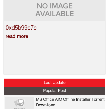
0xd5b99c7c
read more
Last Update
Popular Post
MS Office AIO Offline Installer Torrent
Dow𝚗l𝚘аd