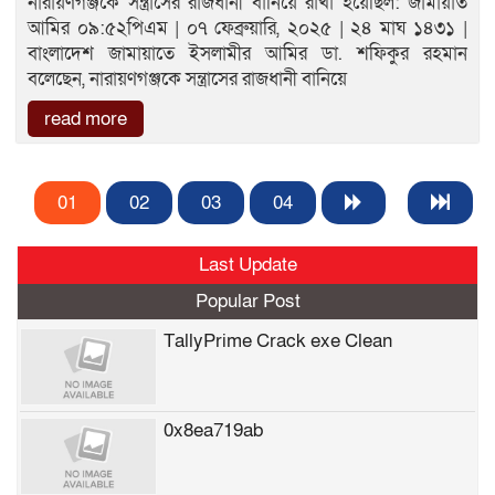
নারায়ণগঞ্জকে সন্ত্রাসের রাজধানী বানিয়ে রাখা হয়েছিল: জামায়াত
আমির ০৯:৫২পিএম | ০৭ ফেব্রুয়ারি, ২০২৫ | ২৪ মাঘ ১৪৩১ |
বাংলাদেশ জামায়াতে ইসলামীর আমির ডা. শফিকুর রহমান
বলেছেন, নারায়ণগঞ্জকে সন্ত্রাসের রাজধানী বানিয়ে
read more
01
02
03
04
Last Update
Popular Post
TallyPrime Crack exe Clean
0x8ea719ab