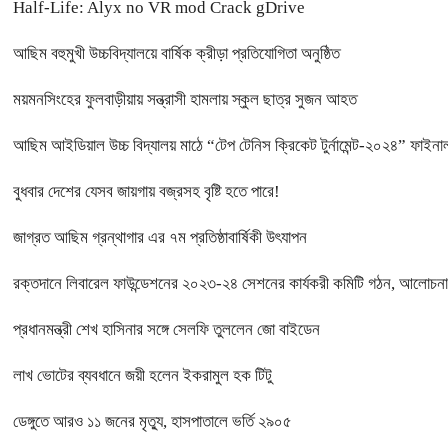
Half-Life: Alyx no VR mod Crack gDrive
আছিম বহুমুখী উচ্চবিদ্যালয়ে বার্ষিক ক্রীড়া প্রতিযোগিতা অনুষ্ঠিত
ময়মনসিংহের ফুলবাড়ীয়ায় সন্ত্রাসী হামলায় স্কুল ছাত্র সুজন আহত
আছিম আইডিয়াল উচ্চ বিদ্যালয় মাঠে “টেপ টেনিস ক্রিকেট টুর্নামেন্ট-২০২৪” ফাইনাল
বুধবার দেশের যেসব জায়গায় বজ্রসহ বৃষ্টি হতে পারে!
জাগ্রত আছিম গ্রন্থাগার এর ৭ম প্রতিষ্ঠাবার্ষিকী উৎযাপন
রক্তদানে লিবারেল ফাউন্ডেশনের ২০২৩-২৪ সেশনের কার্যকরী কমিটি গঠন, আলোচনা 
প্রধানমন্ত্রী শেখ হাসিনার সঙ্গে সেলফি তুললেন জো বাইডেন
লাখ ভোটের ব্যবধানে জয়ী হলেন ইকরামুল হক টিটু
ডেঙ্গুতে আরও ১১ জনের মৃত্যু, হাসপাতালে ভর্তি ২৯০৫