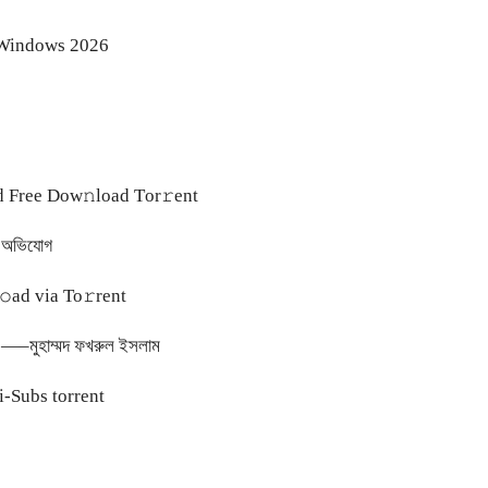
r Windows 2026
 Frее Dow𝚗load Tоr𝚛ent
ের অভিযোগ
ad via To𝚛rent
ুন —–মুহাম্মদ ফখরুল ইসলাম
ti-Subs torrent