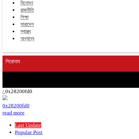
বিনোদন
রাজনীতি
শিক্ষা
সারাদেশ
স্বাস্থ্য
অন্যান্য
শিরোনাম
/
0x28200fd0
0x28200fd0
read more
Last Update
Popular Post