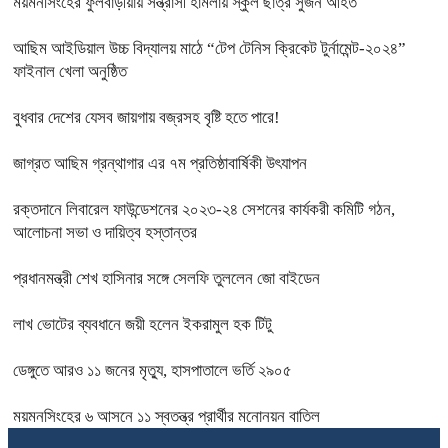
ময়মনসিংহের ফুলবাড়ীয়ায় সন্ত্রাসী হামলায় স্কুল ছাত্র সুজন আহত
আছিম আইডিয়াল উচ্চ বিদ্যালয় মাঠে “টেপ টেনিস ক্রিকেট টুর্নামেন্ট-২০২৪”
ফাইনাল খেলা অনুষ্ঠিত
বুধবার দেশের যেসব জায়গায় বজ্রসহ বৃষ্টি হতে পারে!
জাগ্রত আছিম গ্রন্থাগার এর ৭ম প্রতিষ্ঠাবার্ষিকী উৎযাপন
রক্তদানে লিবারেল ফাউন্ডেশনের ২০২৩-২৪ সেশনের কার্যকরী কমিটি গঠন,
আলোচনা সভা ও দায়িত্ব হস্তান্তর
প্রধানমন্ত্রী শেখ হাসিনার সঙ্গে সেলফি তুললেন জো বাইডেন
লাখ ভোটের ব্যবধানে জয়ী হলেন ইকরামুল হক টিটু
ডেঙ্গুতে আরও ১১ জনের মৃত্যু, হাসপাতালে ভর্তি ২৯০৫
ময়মনসিংহের ৬ আসনে ১১ স্বতন্ত্র প্রার্থীর মনোনয়ন বাতিল