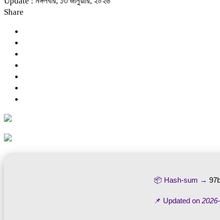
Update : মঙ্গলবার, ১৩ জানুয়ারি, ২০২৬
Share
📦 Hash-sum →
97
📌 Updated on
2026-