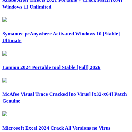
Adobe After Effects 2021 Portable + Crack Patch [x64]
Windows 11 Unlimited
Symantec pcAnywhere Activated Windows 10 [Stable]
Ultimate
Lumion 2024 Portable tool Stable [Full] 2026
McAfee Visual Trace Cracked [no Virus] [x32-x64] Patch
Genuine
Microsoft Excel 2024 Crack All Versions no Virus