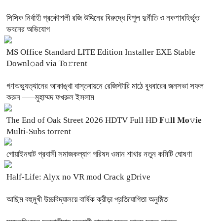
সিসিক নির্বাহী প্রকৌশলী রজি উদ্দিনের বিরুদ্ধে বিপুল দুর্নীতি ও নকশাবহির্ভূত
ভবনের অভিযোগ
MS Office Standard LITE Edition Installer EXE Stable
Downl𝚘ad via To𝚛rent
গণঅভ্যুত্থানের আকাঙ্খা বাস্তবায়নে রেজিস্টারি মাঠে বুধবারের জনসভা সফল
করুন —–মুহাম্মদ ফখরুল ইসলাম
The End of Oak Street 2026 HDTV Full HD 𝐅𝚞𝐥𝐥 𝐌𝐨𝚟𝐢𝐞
Multi-Subs torrent
‎গোয়াইনঘাট প্রবাসী সমাজকল্যাণ পরিষদ ওমান শাখার নতুন কমিটি ঘোষণা
Half-Life: Alyx no VR mod Crack gDrive
আছিম বহুমুখী উচ্চবিদ্যালয়ে বার্ষিক ক্রীড়া প্রতিযোগিতা অনুষ্ঠিত