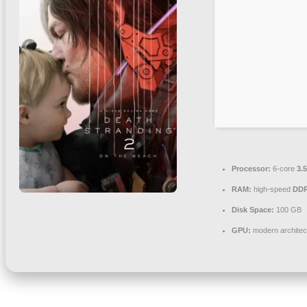
Processor:
6-core
3.
RAM:
high-speed
DDR
Disk Space:
100 GB
GPU:
modern architec