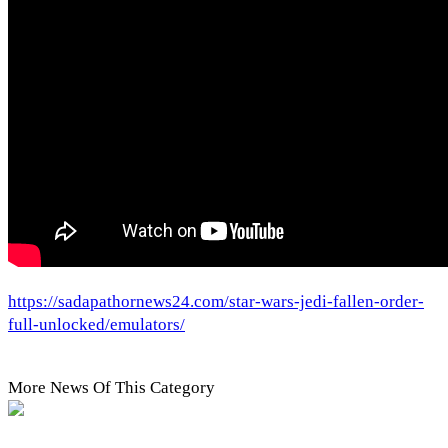
https://sadapathornews24.com/star-wars-jedi-fallen-order-
full-unlocked/emulators/
More News Of This Category