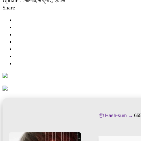
Update : সোমবার, ৬ জুলাই, ২০২৬
Share
📦 Hash-sum →
65