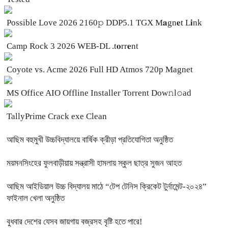
Possible Love 2026 2160𝚙 DDP5.1 TGX M𝐚gn𝐞t L𝐢nk
Camp Rock 3 2026 WEB-DL .t𝐨rr𝐞nt
Coyote vs. Acme 2026 Full HD Atmos 720p Magnet
MS Office AIO Offline Installer Torrent Dow𝚗l𝚘аd
TallyPrime Crack exe Clean
আছিম বহুমুখী উচ্চবিদ্যালয়ে বার্ষিক ক্রীড়া প্রতিযোগিতা অনুষ্ঠিত
ময়মনসিংহের ফুলবাড়ীয়ায় সন্ত্রাসী হামলায় স্কুল ছাত্র সুজন আহত
আছিম আইডিয়াল উচ্চ বিদ্যালয় মাঠে “টেপ টেনিস ক্রিকেট টুর্নামেন্ট-২০২৪”
ফাইনাল খেলা অনুষ্ঠিত
বুধবার দেশের যেসব জায়গায় বজ্রসহ বৃষ্টি হতে পারে!