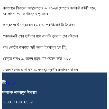
রক্তদানে লিবারেল ফাউন্ডেশনের ২০২৩-২৪ সেশনের কার্যকরী কমিটি গঠন,
আলোচনা সভা ও দায়িত্ব হস্তান্তর
জাগ্রত আছিম গ্রন্থাগার এর ৭ম প্রতিষ্ঠাবার্ষিকী উৎযাপন
প্রধানমন্ত্রী শেখ হাসিনার সঙ্গে সেলফি তুললেন জো বাইডেন
লাখ ভোটের ব্যবধানে জয়ী হলেন ইকরামুল হক টিটু
ডেঙ্গুতে আরও ১১ জনের মৃত্যু, হাসপাতালে ভর্তি ২৯০৫
ময়মনসিংহের ৬ আসনে ১১ স্বতন্ত্র প্রার্থীর মনোনয়ন বাতিল
সম্পাদক
আশরাফুল
ইসলাম
+8801718016552