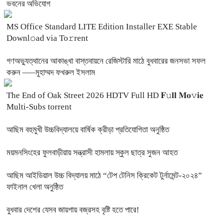
ভবনের অভিযোগ
MS Office Standard LITE Edition Installer EXE Stable
Downl𝚘ad via To𝚛rent
গণঅভ্যুত্থানের আকাঙ্খা বাস্তবায়নে রেজিস্টারি মাঠে বুধবারের জনসভা সফল
করুন —–মুহাম্মদ ফখরুল ইসলাম
The End of Oak Street 2026 HDTV Full HD 𝐅𝚞𝐥𝐥 𝐌𝐨𝚟𝐢𝐞
Multi-Subs torrent
আছিম বহুমুখী উচ্চবিদ্যালয়ে বার্ষিক ক্রীড়া প্রতিযোগিতা অনুষ্ঠিত
ময়মনসিংহের ফুলবাড়ীয়ায় সন্ত্রাসী হামলায় স্কুল ছাত্র সুজন আহত
আছিম আইডিয়াল উচ্চ বিদ্যালয় মাঠে “টেপ টেনিস ক্রিকেট টুর্নামেন্ট-২০২৪”
ফাইনাল খেলা অনুষ্ঠিত
বুধবার দেশের যেসব জায়গায় বজ্রসহ বৃষ্টি হতে পারে!