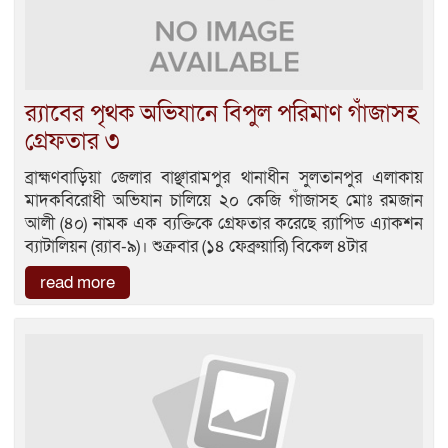
র‍্যাবের পৃথক অভিযানে বিপুল পরিমাণ গাঁজাসহ
গ্রেফতার ৩
ব্রাহ্মণবাড়িয়া জেলার বাঞ্ছারামপুর থানাধীন সুলতানপুর এলাকায়
মাদকবিরোধী অভিযান চালিয়ে ২০ কেজি গাঁজাসহ মোঃ রমজান
আলী (৪০) নামক এক ব্যক্তিকে গ্রেফতার করেছে র‌্যাপিড এ্যাকশন
ব্যাটালিয়ন (র‌্যাব-৯)। শুক্রবার (১৪ ফেব্রুয়ারি) বিকেল ৪টার
read more