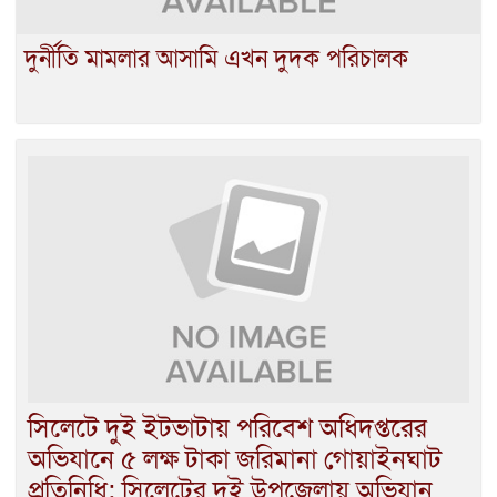
দুর্নীতি মামলার আসামি এখন দুদক পরিচালক
সিলেটে দুই ইটভাটায় পরিবেশ অধিদপ্তরের
অভিযানে ৫ লক্ষ টাকা জরিমানা গোয়াইনঘাট
প্রতিনিধি: সিলেটের দুই উপজেলায় অভিযান