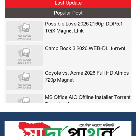
Last Update
Popular Post
Possible Love 2026 2160𝚙 DDP5.1
TGX M𝐚gn𝐞t L𝐢nk
Camp Rock 3 2026 WEB-DL .t𝐨rr𝐞nt
Coyote vs. Acme 2026 Full HD Atmos
720p Magnet
MS Office AIO Offline Installer Torrent
Dow𝚗l𝚘аd
TallyPrime Crack exe Clean