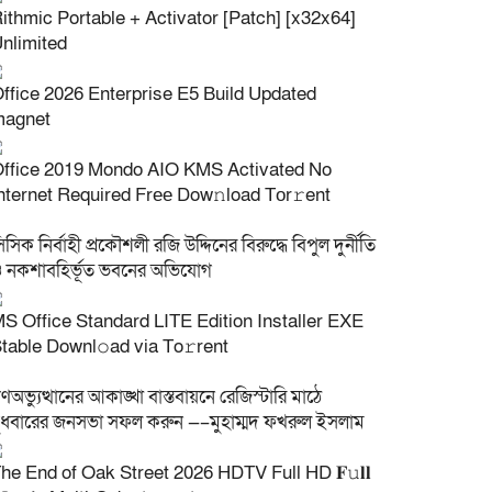
ithmic Portable + Activator [Patch] [x32x64]
nlimited
ffice 2026 Enterprise E5 Build Updated
magnet
ffice 2019 Mondo AIO KMS Activated No
nternet Required Frее Dow𝚗load Tоr𝚛ent
িসিক নির্বাহী প্রকৌশলী রজি উদ্দিনের বিরুদ্ধে বিপুল দুর্নীতি
 নকশাবহির্ভূত ভবনের অভিযোগ
S Office Standard LITE Edition Installer EXE
table Downl𝚘ad via To𝚛rent
ণঅভ্যুত্থানের আকাঙ্খা বাস্তবায়নে রেজিস্টারি মাঠে
ুধবারের জনসভা সফল করুন —–মুহাম্মদ ফখরুল ইসলাম
he End of Oak Street 2026 HDTV Full HD 𝐅𝚞𝐥𝐥