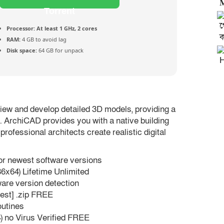

Torrent
‎
Processor:
At least 1 GHz, 2 cores
ক
RAM:
4 GB to avoid lag
Disk space:
64 GB for unpack
H
view and develop detailed 3D models, providing a
. ArchiCAD provides you with a native building
rofessional architects create realistic digital
or newest software versions
6x64) Lifetime Unlimited
are version detection
test] .zip FREE
utines
) no Virus Verified FREE