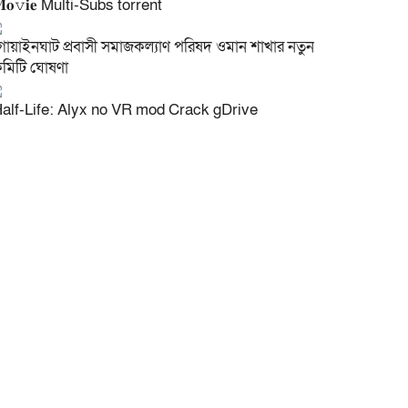
𝐨𝚟𝐢𝐞 Multi-Subs torrent
গোয়াইনঘাট প্রবাসী সমাজকল্যাণ পরিষদ ওমান শাখার নতুন
মিটি ঘোষণা
alf-Life: Alyx no VR mod Crack gDrive