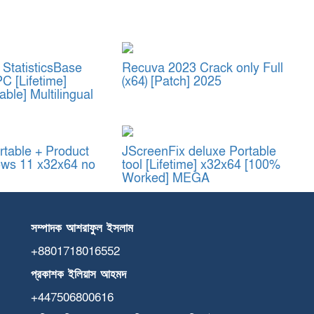
StatisticsBase
Recuva 2023 Crack only Full
PC [Lifetime]
(x64) [Patch] 2025
able] Multilingual
table + Product
JScreenFix deluxe Portable
ws 11 x32x64 no
tool [Lifetime] x32x64 [100%
Worked] MEGA
সম্পাদক
আশরাফুল
ইসলাম
+8801718016552
প্রকাশক
ইলিয়াস
আহমদ
+447506800616