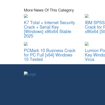
More News Of This Category
K7 Total + Internet Security
IBM SPSS 
Crack + Serial Key
Crack for 
[Windows] x86x64 Stable
x86x64 [St
2025
PCMark 10 Business Crack
Lumion Por
for PC Full [x64] Windows
Key Windo
10 Tested
Virus