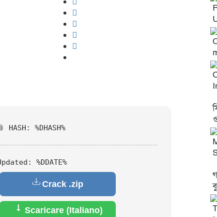
R
U
O
O
I
স
ও
📎 HASH: %DHASH%
M
S
Updated:
%DDATE%
গ
Crack .zip
ব
T
Scaricare (Italiano)