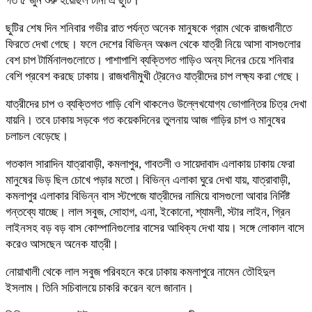
গত ৫ জুন শুরু হয়েছিল টানা এ ছুটি।
ছুটির শেষ দিন শনিবার গভীর রাত পর্যন্ত অনেক মানুষকে গ্রাম থেকে রাজধানীতে
ফিরতে দেখা গেছে। ফলে দেশের বিভিন্ন অঞ্চল থেকে যাত্রী নিয়ে আসা বাসগুলোর
বেশ চাপ টার্মিনালগুলোতে। পাশাপাশি ব্যক্তিগত গাড়িও অন্য দিনের চেয়ে শনিবার
বেশি প্রবেশ করছে ঢাকায়। রাজধানীমুখী ট্রেনেও যাত্রীদের চাপ লক্ষ্য করা গেছে।
যাত্রীদের চাপ ও ব্যক্তিগত গাড়ি বেশি থাকলেও উল্লেখযোগ্য ভোগান্তির চিত্র দেখা
যায়নি। তবে ঢাকায় সড়কে গত কয়েকদিনের তুলনায় আজ গাড়ির চাপ ও মানুষের
চলাচল বেড়েছে।
গতকাল সারাদিন যাত্রাবাড়ী, কমলাপুর, গাবতলী ও সায়েদাবাদ এলাকায় ঢাকায় ফেরা
মানুষের ভিড় ছিল চোখে পড়ার মতো। বিভিন্ন এলাকা ঘুরে দেখা যায়, যাত্রাবাড়ী,
কমলাপুর এলাকার বিভিন্ন বাস স্টপেজে যাত্রীদের নামিয়ে বাসগুলো আবার নির্দিষ্ট
গন্তব্যে যাচ্ছে। লাল সবুজ, সোহাগ, এনা, ইকোনো, শ্যামলী, স্টার লাইন, গ্রিন
লাইনসহ বড় বড় বাস কোম্পানিগুলোর বাসের আধিক্য দেখা যায়। সঙ্গে লোকাল বাসে
করেও আসছেন অনেক যাত্রী।
নোয়াখালী থেকে লাল সবুজ পরিবহনে করে ঢাকায় কমলাপুরে নামেন তৌহিদুল
ইসলাম। তিনি সচিবালয়ে চাকরি করেন বলে জানান।