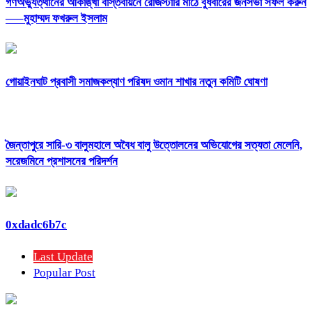
গণঅভ্যুত্থানের আকাঙ্খা বাস্তবায়নে রেজিস্টারি মাঠে বুধবারের জনসভা সফল করুন
—–মুহাম্মদ ফখরুল ইসলাম
‎গোয়াইনঘাট প্রবাসী সমাজকল্যাণ পরিষদ ওমান শাখার নতুন কমিটি ঘোষণা
জৈন্তাপুরে সারি-৩ বালুমহালে অবৈধ বালু উত্তোলনের অভিযোগের সত্যতা মেলেনি,
সরেজমিনে প্রশাসনের পরিদর্শন
0xdadc6b7c
Last Update
Popular Post