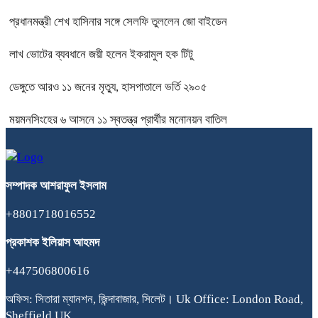
প্রধানমন্ত্রী শেখ হাসিনার সঙ্গে সেলফি তুললেন জো বাইডেন
লাখ ভোটের ব্যবধানে জয়ী হলেন ইকরামুল হক টিটু
ডেঙ্গুতে আরও ১১ জনের মৃত্যু, হাসপাতালে ভর্তি ২৯০৫
ময়মনসিংহের ৬ আসনে ১১ স্বতন্ত্র প্রার্থীর মনোনয়ন বাতিল
সম্পাদক
আশরাফুল
ইসলাম
+8801718016552
প্রকাশক
ইলিয়াস
আহমদ
+447506800616
অফিস: সিতারা ম্যানশন, জিন্দাবাজার, সিলেট। Uk Office: London Road,
Sheffield,UK.