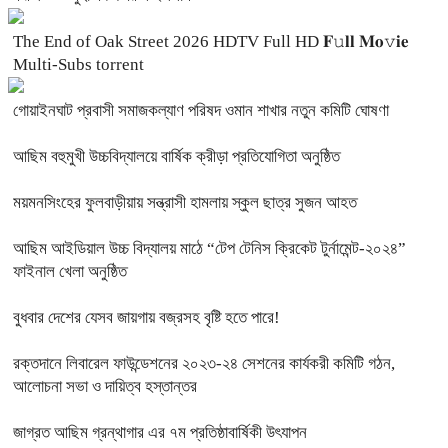
The End of Oak Street 2026 HDTV Full HD 𝐅𝚞𝐥𝐥 𝐌𝐨𝚟𝐢𝐞
Multi-Subs torrent
‎গোয়াইনঘাট প্রবাসী সমাজকল্যাণ পরিষদ ওমান শাখার নতুন কমিটি ঘোষণা
আছিম বহুমুখী উচ্চবিদ্যালয়ে বার্ষিক ক্রীড়া প্রতিযোগিতা অনুষ্ঠিত
ময়মনসিংহের ফুলবাড়ীয়ায় সন্ত্রাসী হামলায় স্কুল ছাত্র সুজন আহত
আছিম আইডিয়াল উচ্চ বিদ্যালয় মাঠে “টেপ টেনিস ক্রিকেট টুর্নামেন্ট-২০২৪”
ফাইনাল খেলা অনুষ্ঠিত
বুধবার দেশের যেসব জায়গায় বজ্রসহ বৃষ্টি হতে পারে!
রক্তদানে লিবারেল ফাউন্ডেশনের ২০২৩-২৪ সেশনের কার্যকরী কমিটি গঠন,
আলোচনা সভা ও দায়িত্ব হস্তান্তর
জাগ্রত আছিম গ্রন্থাগার এর ৭ম প্রতিষ্ঠাবার্ষিকী উৎযাপন