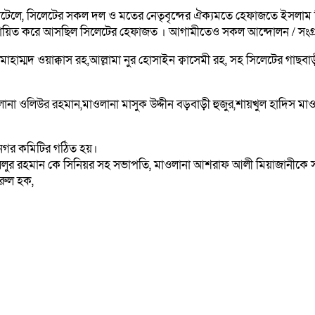
টেলে, সিলেটের সকল দল ও মতের নেতৃবৃন্দের ঐক্যমতে হেফাজতে ইসলাম
বাস্তবায়িত করে আসছিল সিলেটের হেফাজত । আগামীতেও সকল আন্দোলন / সংগ্
্মদ ওয়াক্কাস রহ,আল্লামা নুর হোসাইন ক্বাসেমী রহ, সহ সিলেটের গাছবাড়ী হু
া ওলিউর রহমান,মাওলানা মাসুক উদ্দীন বড়বাড়ী হুজুর,শায়খুল হাদিস মাওল
নগর কমিটির গঠিত হয়।
 খলিলুর রহমান কে সিনিয়র সহ সভাপতি, মাওলানা আশরাফ আলী মিয়াজানীকে
রুল হক,