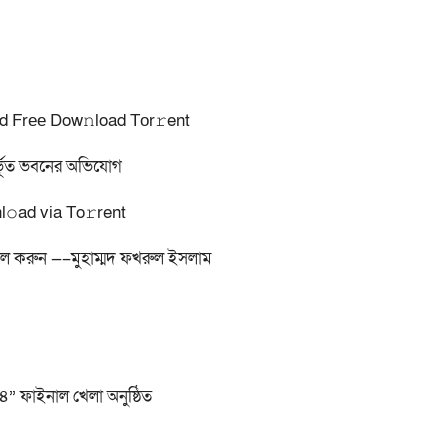
d Frее Dow𝚗load Tоr𝚛ent
হির্ভূত ভবনের অভিযোগ
𝚘ad via To𝚛rent
 সফল করুন —–মুহাম্মদ ফখরুল ইসলাম
২৪” ফাইনাল খেলা অনুষ্ঠিত