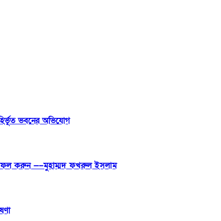
াবহির্ভূত ভবনের অভিযোগ
ভা সফল করুন —–মুহাম্মদ ফখরুল ইসলাম
ষণা