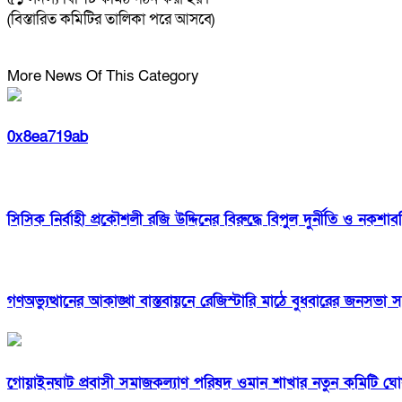
(বিস্তারিত কমিটির তালিকা পরে আসবে)
More News Of This Category
0x8ea719ab
সিসিক নির্বাহী প্রকৌশলী রজি উদ্দিনের বিরুদ্ধে বিপুল দুর্নীতি ও নকশ
গণঅভ্যুত্থানের আকাঙ্খা বাস্তবায়নে রেজিস্টারি মাঠে বুধবারের জনস
‎গোয়াইনঘাট প্রবাসী সমাজকল্যাণ পরিষদ ওমান শাখার নতুন কমিটি ঘো