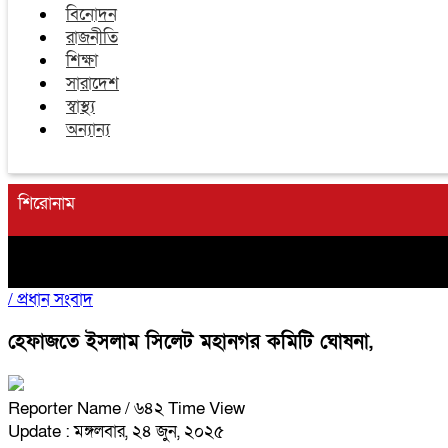
বিনোদন
রাজনীতি
শিক্ষা
সারাদেশ
স্বাস্থ্য
অন্যান্য
শিরোনাম
/
প্রধান সংবাদ
হেফাজতে ইসলাম সিলেট মহানগর কমিটি ঘোষনা,
Reporter Name
/ ৬৪২ Time View
Update : মঙ্গলবার, ২৪ জুন, ২০২৫