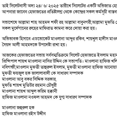
তাই সিলেটবাসী অদ্য ২৪/ ৬/ ২০২৫ তারীখে সিলেটের একটি অভিজাত হো
আপনারা জানেন হেফাজতের প্রতিষ্টালগ্ন থেকে কেন্দ্রের সকল কর্মসূচী 
সভাশেষে আল্লামা শাহ আহমদ শফী রহ আল্লামা বাবুনগরী,আল্লামা মুফতি মোহাম
সকল মুর্দেগানের রুহের মাফিরাত কামনা করে দোয়া করা হয়।
অভিভাবক হিসাবে এডভোকেট মাওলানা আব্দুর রকিব, শায়খুল হাদীস মাওলান
সৈয়দ আলী আহমদকে উপদেষ্টা রাখা হয়।
আজকের হেফাজতের সভায় সর্বসম্মতিক্রমে সিলেট হেফাজতে ইসলাম মহা
প্রিন্সিপাল শায়খ মাওলানা নাসির উদ্দিন কে সভাপতি। মাওলানা হাফিজ
নবিগন্জী,মাওলান মুফতী তাহুরুল ইসলাম, মুফতী মাওলানা হাফিজ আনোয়া
মুফতী ফয়জুল হক জালালাবাদী কে সাধারণ সম্পাদক
মাওলানা আবু বকর সিদ্দিক সরকার,
মুফতি শায়খ মুতিউর রহমান চৌধুরী
মাওলানা শায়খ আব্দুল করিম হক্কানী
হাফিজ মাওলানা নওফল আহমদ কে যুগ্ম সাধারণ সম্পাদক
মাওলানা জহুরুল হক
হাফিজ মাওলানা রইস উদ্দীন