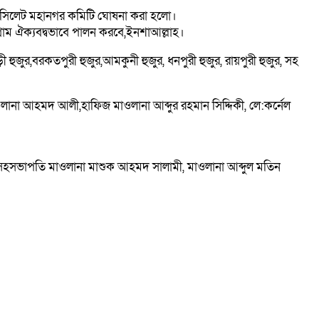
 সিলেট মহানগর কমিটি ঘোষনা করা হলো।
রাম ঐক্যবদ্বভাবে পালন করবে,ইনশাআল্লাহ।
জুর,বরকতপুরী হুজুর,আমকুনী হুজুর, ধনপুরী হুজুর, রায়পুরী হুজুর, সহ
ানা আহমদ আলী,হাফিজ মাওলানা আব্দুর রহমান সিদ্দিকী, লে:কর্নেল
 সহসভাপতি মাওলানা মাশুক আহমদ সালামী, মাওলানা আব্দুল মতিন