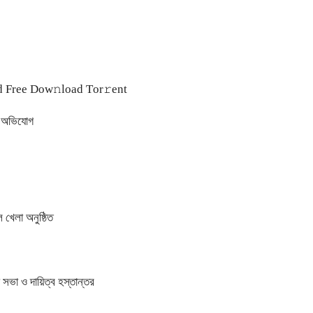
 Frее Dow𝚗load Tоr𝚛ent
ের অভিযোগ
 খেলা অনুষ্ঠিত
সভা ও দায়িত্ব হস্তান্তর