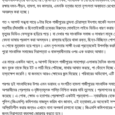
ফ্যাসিবাদ-উত্তর বাংলাদেশের প্রেক্ষাপটে লেখক, সাংবাদিক ও যোগাযোগমাধ্যমসহ তথ্যপ্
রক্ষায় দমন-পীড়ন, হামলা, মব কালচার, এমনকি হত্যার মতো নৃশংসতা অব্যাহত রেখেছে
অবরুদ্ধ করা হচ্ছে।
গত ৭ আগস্ট সন্ধ্যা সাড়ে ৮টার দিকে গাজীপুরের চান্দনা চৌরাস্তা ঈদগাহ মার্কেট স
স্থানীয় চাঁদাবাজি ও ছিনতাইকারী চক্রের বিরুদ্ধে মোবাইলে লাইভ ভিডিও ধারণ ক
মৃত্যুর ভিডিও ফেসবুকে ছড়িয়ে পড়ে। যা দেখার পর সাংবাদিক সমাজ ও সাধারণ মানুষ
বেদনা ভাষায় প্রকাশ করা অসম্ভব। রাস্তায় ছড়িয়ে থাকা রক্ত, ছিন্ন-বিচ্ছিন্ন পোশা
ও শোকে মুহ্যমান হয়ে পড়েন। এমন নৃশংসতার সাক্ষী হওয়া প্রত্যেকেই উপলব্ধি ক
পুরো সাংবাদিক সমাজের নিরাপত্তা ও বাকস্বাধীনতার ওপর এক ভয়াবহ আঘাত।
এর মাত্র একদিন আগে, ৬ আগস্ট বিকেলে গাজীপুরের সাহাপাড়া এলাকায় দৈনিক বাংলা
জন যুবক তাকে ঘিরে ইট ও লাঠি দিয়ে পেটাচ্ছে, মাথায় আঘাত করছে, পা থেঁতলে দিচ্
হস্তক্ষেপ করেনি। যা জনমনে আরও ক্ষোভের জন্ম দিয়েছে। পরিবারের অভিযোগ, এটি
পরপর দুই সাংবাদিকের উপর এমন ভয়াবহ ও সংগঠিত হামলা গাজীপুরের সাংবাদিক সমাজে
অপরাধীদের গ্রেপ্তার ও দৃষ্টান্তমূলক শাস্তি নিশ্চিত করার দাবি তুলেছে। প্রসাশনের
করেছে। এ শোক, ক্ষোভ ও হতাশার প্রেক্ষাপটে একটাই প্রত্যাশা— ন্যায়বিচার হ
পুলিশ (জিএমপি) কমিশনার নাজমুল করিম খান জানান, এই হত্যাকাণ্ডে অনেকেই সম্প
অস্থিতিশীল করার জন্যও এখানে নানা অপকর্ম চালানো হচ্ছে। জিএমপি কমিশনারের প্
জন্য নিরাপত্তা ব্যবস্থা জোরদার করতে হবে।