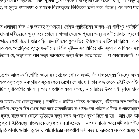
রবাহের মাধ্যমগুলো চরম ঝুঁকির মুখে পড়েছে। যা স্বাধীনতার চেতনা ও জুলাই অভ্যুত্থানের
, যা মুক্ত গণমাধ্যম ও নাগরিক নিরাপত্তার ভিত্তিকে দুর্বল করে দিচ্ছে। এর ফলে মত
ংলগ্ন এলাকায় ঘটল এক ভয়াবহ নৃশংসতা। দৈনিক প্রতিদিনের কাগজ-এর গাজীপুর প্রতিনিধি 
রায় হামলাকারীদেরকে ক্ষুব্ধ করে তোলে। ধাওয়া খেয়ে আশ্রয়ের জন্য একটি দোকানে প
 ক্ষোভে ফেটে পড়ে। তার বাড়ি ময়মনসিংহের ফুলবাড়িয়া উপজেলার ভাটিপাড়া গ্রামে। এ
ক এবং আতঙ্কিত প্রত্যক্ষদর্শীদের নির্বাক দৃষ্টি— সব মিলিয়ে ঘটনাস্থল এক শিহরণ জাগ
রছিলেন যে, সত্য বলা আর সত্য প্রকাশের জন্য জীবন দিতে হচ্ছে— যা কোনোভাবেই এ
দেশের আলো-র রিপোর্টার আনোয়ার হোসেন সৌরভ একই চাঁদাবাজ চক্রের বিরুদ্ধে অবস্
ছে এবং রক্তাক্ত অবস্থায় রাস্তায় ফেলে রেখে চলে যাচ্ছে। তার কাছ থেকে দুইটি মোব
 ছিল সুপরিকল্পিত হামলা। আর সাংবাদিক মহল বলছে, আনোয়ারের উপর এই নৃশংস হামল
 আতঙ্কের ঢেউ তুলেছে। স্থানীয় ও জাতীয় পর্যায়ের গণমাধ্যম, পত্রিকার সম্পাদকীয়
 র‍্যাপিড রেসপন্স টিম থেকে শুরু করে মানবাধিকার সংগঠনগুলো পর্যন্ত এটিকে সংবাদমাধ্
োক দ্রুত, যাতে আর কোনো তুহিনকে সত্য বলার অপরাধে প্রাণ দিতে না হয়। আর যেন
ৃক্ত। ইতিমধ্যে সাতজনকে গ্রেফতার করা হয়েছে। অপরাধ বাড়ার আরেকটি কারণ উল্লে
রতি আসাদুজ্জামান তুহিন ও আনোয়ারের সহকর্মীরা দাবী করেন, দ্রুততম সময়ের মধ্যে 