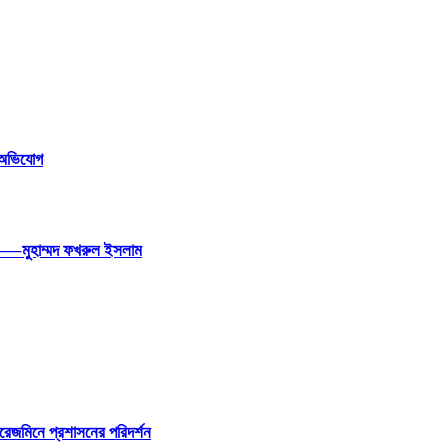
র অভিযোগ
ন —–মুহাম্মদ ফখরুল ইসলাম
রেজমিনে প্রশাসনের পরিদর্শন