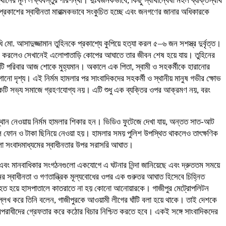
 মূল লক্ষ্যবস্তুর পরিপন্থী। দুঃখজনকভাবে, কিছু স্বার্থান্বেষী মহল ব্যক্তিস্বার্থ
প্রকাশের স্বাধীনতা মারাত্মকভাবে সংকুচিত হচ্ছে এবং জনগণের জানার অধিকারকে
মো. আসাদুজ্জামান তুহিনকে প্রকাশ্যে কুপিয়ে হত্যা করল ৫–৬ জন সশস্ত্র দুর্বৃত্ত।
্রবেশ করলেও সেখানেই এলোপাতাড়ি কোপের আঘাতে তার জীবন শেষ হয়ে যায়। তুহিনের
কটি পরিবার আজ শোকে মুহ্যমান। অকালে এক পিতা, স্বামী ও সহকর্মীকে হারানোর
ানো দৃশ্য। এই নির্মম হামলার পর সাংবাদিকদের সহকর্মী ও স্থানীয় মানুষ গভীর ক্ষোভ
কটি সভ্য সমাজে গ্রহণযোগ্য নয়। এটি শুধু এক ব্যক্তির ওপর আক্রমণ নয়, বরং
থান নেওয়ায় নির্মম হামলার শিকার হন। ভিডিও ফুটেজে দেখা যায়, অন্তত সাত-আট
াইল ফোন ও টাকা ছিনিয়ে নেওয়া হয়। হামলার সময় পুলিশ উপস্থিত থাকলেও তাৎক্ষণিক
া সংবাদমাধ্যমের স্বাধীনতার উপর সরাসরি আঘাত।
 এবং মানবাধিকার সংগঠনগুলো একযোগে এ ঘটনার নিন্দা জানিয়েছে এবং দ্রুততম সময়ে
যমের স্বাধীনতা ও গণতান্ত্রিক মূল্যবোধের ওপর এক গুরুতর আঘাত হিসেবে চিহ্নিত
 আহত হয়ে হাসপাতালে কাতরাতে না হয় কোনো আনোয়ারকে। গাজীপুর মেট্রোপলিটন
খ করে তিনি বলেন, গাজীপুরকে আওয়ামী লীগের ঘাঁটি বলা হয়ে থাকে। তাই দেশকে
অপরাধীদের গ্রেফতার করে কঠোর বিচার নিশ্চিত করতে হবে। একই সঙ্গে সাংবাদিকদের