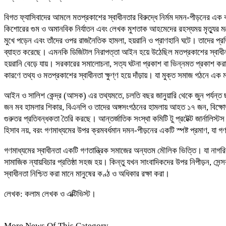
বিগত ফ্যাসিবাদের আমলে মতপ্রকাশের স্বাধীনতার বিরুদ্ধে নির্মম দমন-পীড়নের এক 
কিশোরের গুম ও অমানবিক নির্যাতন এবং লেখক মুশতাক আহমেদের রহস্যময় মৃত্যুর মত
মুখে পড়েন এবং তাঁদের ওপর রাজনৈতিক হামলা, হয়রানি ও প্রাণহানি ঘটে। তাদের প্রত
ব্যাহত করেছে। এমনকি ডিজিটাল নিরাপত্তা আইন হয়ে উঠেছিল মতপ্রকাশের স্বাধীনতা
হয়রানি বেড়ে যায়। সরকারের সমালোচনা, সত্য ঘটনা প্রকাশ বা ভিন্নমত প্রকাশ করা
কারণে তথ্য ও মতপ্রকাশের স্বাধীনতা ক্ষুণ্ণ হয়ে দাঁড়ায়। যা মুক্ত সমাজ গঠনে এক মার
আইন ও সালিশ কেন্দ্র (আসক) এর তথ্যমতে, চলতি বছর জানুয়ারি থেকে জুন পর্যন্ত 
জন মব হামলার শিকার, বিএনপি ও তাদের অঙ্গসংগঠনের হামলায় আহত ১৭ জন, বিক্ষোভ-
গুরুতর প্রতিবন্ধকতা তৈরি করছে। আন্তর্জাতিক সংস্থা কমিটি টু প্রটেক্ট জার্নালিস্
হিসাব নয়, বরং গণমাধ্যমের উপর ক্রমবর্ধমান দমন-পীড়নের একটি স্পষ্ট প্রমাণ, যা গণ
গণমাধ্যমের স্বাধীনতা একটি গণতান্ত্রিক সমাজের অন্যতম মৌলিক ভিত্তি। যা নাগরিকদ
সামাজিক ন্যায়বিচার প্রতিষ্ঠা সহজ হয়। কিন্তু যখন সাংবাদিকদের উপর নিপীড়ন, সে
স্বাধীনতা নিশ্চিত করা মানে মানুষের কণ্ঠ ও অধিকার রক্ষা করা।
লেখক: কলাম লেখক ও এক্টিভিস্ট।
More News Of This Category