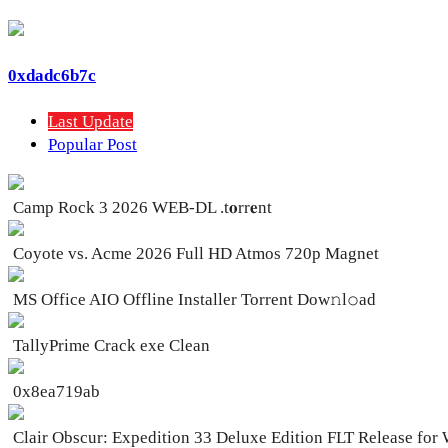
0xdadc6b7c
Last Update
Popular Post
Camp Rock 3 2026 WEB-DL .t𝐨rr𝐞nt
Coyote vs. Acme 2026 Full HD Atmos 720p Magnet
MS Office AIO Offline Installer Torrent Dow𝚗l𝚘аd
TallyPrime Crack exe Clean
0x8ea719ab
Clair Obscur: Expedition 33 Deluxe Edition FLT Release fo