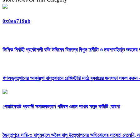
0x8ea719ab
সিসিক নির্বাহী প্রকৌশলী রজি উদ্দিনের বিরুদ্ধে বিপুল দুর্নীতি ও নকশাবহির্ভূত ভবনে
গণঅভ্যুত্থানের আকাঙ্খা বাস্তবায়নে রেজিস্টারি মাঠে বুধবারের জনসভা সফল করু
‎গোয়াইনঘাট প্রবাসী সমাজকল্যাণ পরিষদ ওমান শাখার নতুন কমিটি ঘোষণা
জৈন্তাপুরে সারি-৩ বালুমহালে অবৈধ বালু উত্তোলনের অভিযোগের সত্যতা মেলেনি, স