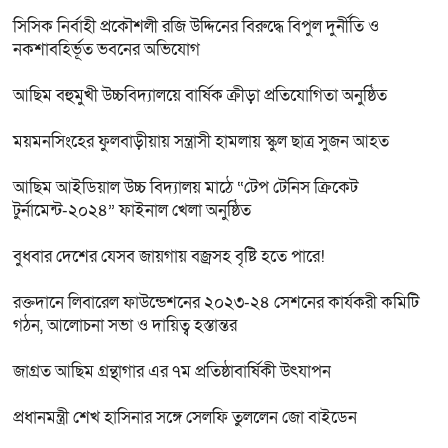
সিসিক নির্বাহী প্রকৌশলী রজি উদ্দিনের বিরুদ্ধে বিপুল দুর্নীতি ও
নকশাবহির্ভূত ভবনের অভিযোগ
আছিম বহুমুখী উচ্চবিদ্যালয়ে বার্ষিক ক্রীড়া প্রতিযোগিতা অনুষ্ঠিত
ময়মনসিংহের ফুলবাড়ীয়ায় সন্ত্রাসী হামলায় স্কুল ছাত্র সুজন আহত
আছিম আইডিয়াল উচ্চ বিদ্যালয় মাঠে “টেপ টেনিস ক্রিকেট
টুর্নামেন্ট-২০২৪” ফাইনাল খেলা অনুষ্ঠিত
বুধবার দেশের যেসব জায়গায় বজ্রসহ বৃষ্টি হতে পারে!
রক্তদানে লিবারেল ফাউন্ডেশনের ২০২৩-২৪ সেশনের কার্যকরী কমিটি
গঠন, আলোচনা সভা ও দায়িত্ব হস্তান্তর
জাগ্রত আছিম গ্রন্থাগার এর ৭ম প্রতিষ্ঠাবার্ষিকী উৎযাপন
প্রধানমন্ত্রী শেখ হাসিনার সঙ্গে সেলফি তুললেন জো বাইডেন