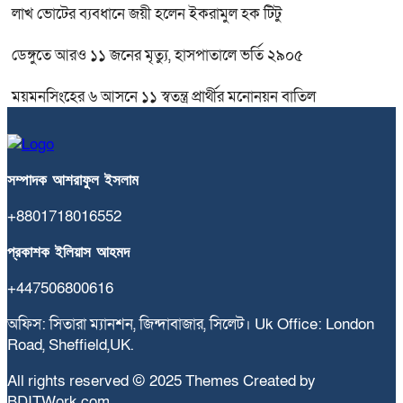
লাখ ভোটের ব্যবধানে জয়ী হলেন ইকরামুল হক টিটু
ডেঙ্গুতে আরও ১১ জনের মৃত্যু, হাসপাতালে ভর্তি ২৯০৫
ময়মনসিংহের ৬ আসনে ১১ স্বতন্ত্র প্রার্থীর মনোনয়ন বাতিল
সম্পাদক
আশরাফুল
ইসলাম
+8801718016552
প্রকাশক
ইলিয়াস
আহমদ
+447506800616
অফিস: সিতারা ম্যানশন, জিন্দাবাজার, সিলেট। Uk Office: London
Road, Sheffield,UK.
All rights reserved © 2025 Themes Created by
BDITWork.com