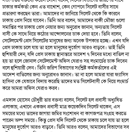
সভাপতির বক্তব্যে কয়েস লোদী বলেন, সিলেট বিভাগের জরিপের সাথে
ঢাকার কর্মকর্তা কেন এত নাখোশ, কেন গোপনে সিলেট বাসীর সাথে
প্রতারণা করছেন তারা। আমাদের না জানিয়ে সিলেট থেকে কি কারনে
ঢাকায় প্রেস নিয়ে যাবেন। তিনি আর বলেন, আমাদের বাকী মৌজা গুলো
সমাপ্তির পর ঢাকায় প্রেস নেয়ার জন্য অনুরোধ জানান, অন্যতায় সিলেট
বাসী কে সাথে নিয়ে কঠোর আন্দোলনের ডাক দেয়া হবে। তিনি বলেন,
সেটেলমেন্ট প্রেস সিলেটের মানুষের জন্য অনেক উপকার হচ্ছে। এখন যদি
প্রেস ঢাকায় চলে যায় তা হলে মানুষের দুর্ভোগ আরও বাড়বে। তাই তিনি
হুশিয়ারী দেন, যদি প্রেস ঢাকায় স্থানান্তরে আদেশ ৭ দিনের মধ্যে বাতিল না
হয় তা হলে জোনাল সেটেলমেন্ট অফিস ঘেরাও সহ লংমার্চের ডাক দিবেন
বলে হুশিয়ারী দেন। তিনি জরিপ বিভাগের সংশ্লিষ্ট কর্মকর্তাদের এই
আদেশ বাতিলের জন্য অনুরোধও জানান। তা না হলে আমরা যারা ফ্যাসিস
হাসিনা কে যেভাবে বিদায় করেছি তাদের মত সিলেটবাসী কে নিয়ে লংমার্চ
করে আমরা অফিস ঘেরাও করব।
‎এমদাদ হোসেন চৌধুরী তার বক্তব্য বলেন, সিলেট হল প্রবাসী অধ্যুষিত
এলাকায়, এখানে একজন প্রবাসী মাত্র কয়েকদিন সিলেট থাকেন, এস
সময়ের মধ্যে তাদের জাগয়া জমির সংশোধন বা কাগজপত্র সংগ্রহ করতে
পারেন অল্প সময়ে। কিন্তু প্রেস যদি সিলেট থেকে ঢাকায় চলে যায় তা হলে
মানুষের দুর্ভোগ আরও বাড়বে। তিনি আরও বলেন, আমাদের বিভাগের সব