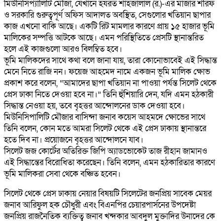
মিউনিসিপ্যালিটি মৌজা, যেখানে হযরত শাহজালাল (র.)-এর মাজার শরিফ
ও সরকারি গুরুত্বপূর্ণ অফিস আদালত অবস্থিত, সেগুলোর খতিয়ান ছাপার
কাজ এখনো বাকি আছে। একটি রিট মামলার কারণে প্রায় ১৫ হাজার ভূমি
মালিকের সম্পত্তি আটকে আছে। এমন পরিস্থিতিতে প্রেসটি স্থানান্তরিত
হলে এই কাজগুলো আরও বিলম্বিত হবে।
‎‎ভূমি মালিকদের সাথে কথা বলে জানা যায়, তারা কোনোভাবেই এই সিদ্ধান্ত
মেনে নিতে রাজি নন। ফয়েজ আহমেদ নামে একজন ভূমি মালিক ক্ষোভ
প্রকাশ করে বলেন, “আমাদের ছাপা খতিয়ান না পাওয়া পর্যন্ত সিলেট থেকে
প্রেস ঢাকা নিতে দেওয়া হবে না।” তিনি হুঁশিয়ারি দেন, যদি এমন হঠকারী
সিদ্ধান্ত নেওয়া হয়, তবে বৃহত্তর আন্দোলনের ডাক দেওয়া হবে।
মিউনিসিপালিটি মৌজার বাসিন্দা জনাব কয়েস আহমদে ক্ষোভের সাথে
তিনি বলেন, কোন মতে আমরা সিলেট থেকে এই প্রেস ঢাকায় স্থানান্তরে
হতে দিব না। প্রয়োজনে বৃহত্তর আন্দোলনে যাব।
‎সিলেট জজ কোর্টের অতিরিক্ত জিপি অ্যাডভোকেট তাজ রীহান জামানও
এই সিদ্ধান্তের বিরোধিতা করেছেন। তিনি বলেন, এমন হঠকারিতার কারণে
ভূমি মালিকরা সেবা থেকে বঞ্চিত হবেন।
‎সিলেট থেকে প্রেস ঢাকায় নেয়ার বিষয়টি সিলেটের জনপ্রিয় সাবেক মেয়র
জনাব আরিফুল হক চৌধুরী এবং বিএনপির চেয়ারপার্সনের উপদেষ্টা
জনপ্রিয় রাজনৈতিক ব্যক্তিত্ব জনাব খন্দকার আবদুল মুক্তাদির উনাদের কে