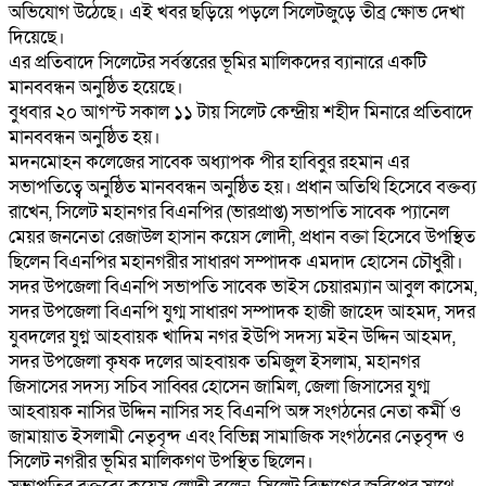
অভিযোগ উঠেছে। এই খবর ছড়িয়ে পড়লে সিলেটজুড়ে তীব্র ক্ষোভ দেখা
দিয়েছে।
‎এর প্রতিবাদে সিলেটের সর্বস্তরের ভূমির মালিকদের ব্যানারে একটি
মানববন্ধন অনুষ্ঠিত হয়েছে।
‎বুধবার ২০ আগস্ট সকাল ১১ টায় সিলেট কেন্দ্রীয় শহীদ মিনারে প্রতিবাদে
মানববন্ধন অনুষ্ঠিত হয়।
মদনমোহন কলেজের সাবেক অধ্যাপক পীর হাবিবুর রহমান এর
সভাপতিত্বে অনুষ্ঠিত মানববন্ধন অনুষ্ঠিত হয়। প্রধান অতিথি হিসেবে বক্তব্য
রাখেন, সিলেট মহানগর বিএনপির (ভারপ্রাপ্ত) সভাপতি সাবেক প্যানেল
মেয়র জননেতা রেজাউল হাসান কয়েস লোদী, প্রধান বক্তা হিসেবে উপস্থিত
ছিলেন বিএনপির মহানগরীর সাধারণ সম্পাদক এমদাদ হোসেন চৌধুরী।
সদর উপজেলা বিএনপি সভাপতি সাবেক ভাইস চেয়ারম্যান আবুল কাসেম,
সদর উপজেলা বিএনপি যুগ্ম সাধারণ সম্পাদক হাজী জাহেদ আহমদ, সদর
যুবদলের যুগ্ন ‎আহবায়ক খাদিম নগর ইউপি সদস্য মইন উদ্দিন আহমদ,
সদর উপজেলা কৃষক দলের আহবায়ক তমিজুল ইসলাম, মহানগর
জিসাসের সদস্য সচিব সাব্বির হোসেন জামিল, জেলা জিসাসের যুগ্ম
আহবায়ক নাসির উদ্দিন নাসির সহ বিএনপি অঙ্গ সংগঠনের নেতা কর্মী ও
জামায়াত ইসলামী নেতৃবৃন্দ এবং বিভিন্ন সামাজিক সংগঠনের নেতৃবৃন্দ ও
সিলেট নগরীর ভূমির মালিকগণ উপস্থিত ছিলেন।