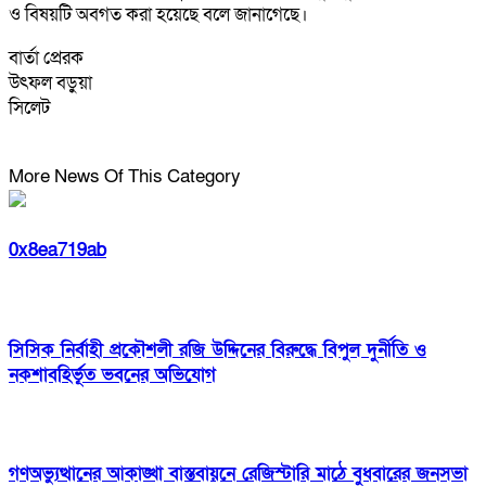
ও বিষয়টি অবগত করা হয়েছে বলে জানাগেছে।
বার্তা প্রেরক
উৎফল বড়ুয়া
সিলেট
More News Of This Category
0x8ea719ab
সিসিক নির্বাহী প্রকৌশলী রজি উদ্দিনের বিরুদ্ধে বিপুল দুর্নীতি ও
নকশাবহির্ভূত ভবনের অভিযোগ
গণঅভ্যুত্থানের আকাঙ্খা বাস্তবায়নে রেজিস্টারি মাঠে বুধবারের জনসভা