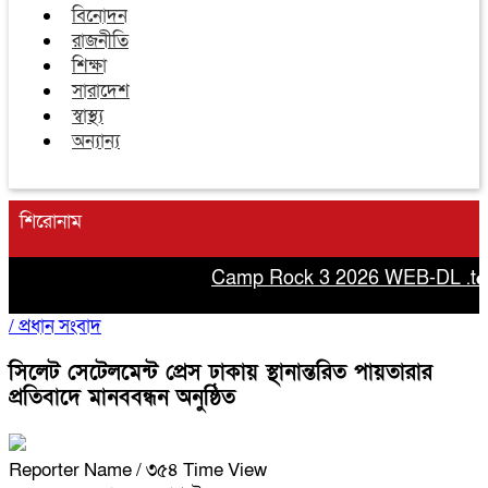
বিনোদন
রাজনীতি
শিক্ষা
সারাদেশ
স্বাস্থ্য
অন্যান্য
শিরোনাম
Camp Rock 3 2026 WEB-DL .t𝐨rr𝐞
/
প্রধান সংবাদ
‎সিলেট সেটেলমেন্ট প্রেস ঢাকায় স্থানান্তরিত পায়তারার
প্রতিবাদে মানববন্ধন অনুষ্ঠিত ‎
Reporter Name
/ ৩৫৪ Time View