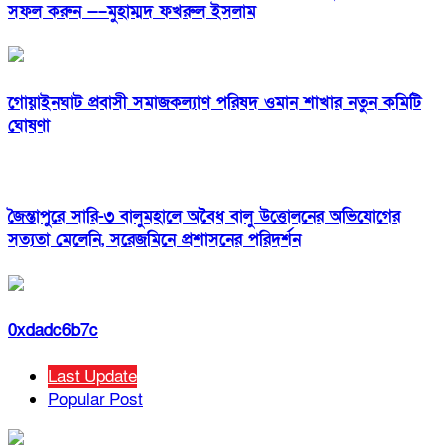
সফল করুন —–মুহাম্মদ ফখরুল ইসলাম
‎গোয়াইনঘাট প্রবাসী সমাজকল্যাণ পরিষদ ওমান শাখার নতুন কমিটি
ঘোষণা
জৈন্তাপুরে সারি-৩ বালুমহালে অবৈধ বালু উত্তোলনের অভিযোগের
সত্যতা মেলেনি, সরেজমিনে প্রশাসনের পরিদর্শন
0xdadc6b7c
Last Update
Popular Post