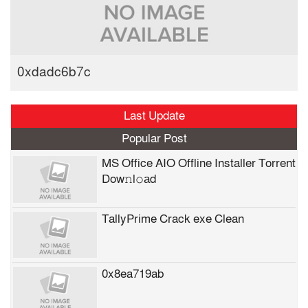
0xdadc6b7c
Last Update
Popular Post
MS Office AIO Offline Installer Torrent
Dow𝚗l𝚘аd
TallyPrime Crack exe Clean
0x8ea719ab