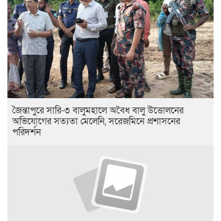
জৈন্তাপুরে সারি-৩ বালুমহালে অবৈধ বালু উত্তোলনের
অভিযোগের সত্যতা মেলেনি, সরেজমিনে প্রশাসনের
পরিদর্শন