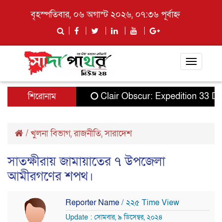
বৃহস্পতিবার, ০৬ অগাস্ট ২০২৬, ০৭:৩৬ পূর্বাহ্ন
Toggle
navigati
শিরোনাম
Clair Obscur: Expedition 33 Delu
/
খুলনা বিভাগ
,
রাজনীতি
,
সারাদেশ
সাতক্ষীরায় জামায়াতের ৭ উপজেলা
আমীরগণের শপথ।
Reporter Name
/ ২২৫ Time View
Update : সোমবার, ৯ ডিসেম্বর, ২০২৪