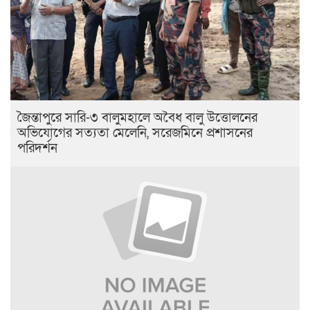
জৈন্তাপুরে সারি-৩ বালুমহালে অবৈধ বালু উত্তোলনের
অভিযোগের সত্যতা মেলেনি, সরেজমিনে প্রশাসনের
পরিদর্শন