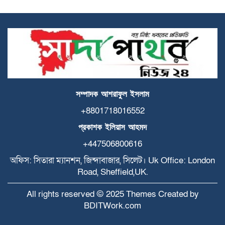
TGX M𝐚gn𝐞t L𝐢nk
Camp Rock 3 2026 WEB-DL .t𝐨rr𝐞nt
Coyote vs. Acme 2026 Full HD Atmos
720p Magnet
সম্পাদক
আশরাফুল
ইসলাম
MS Office AIO Offline Installer Torrent
+8801718016552
Dow𝚗l𝚘аd
প্রকাশক
ইলিয়াস
আহমদ
+447506800616
TallyPrime Crack exe Clean
অফিস: সিতারা ম্যানশন, জিন্দাবাজার, সিলেট। Uk Office: London
Road, Sheffield,UK.
0x8ea719ab
All rights reserved © 2025 Themes Created by
BDITWork.com