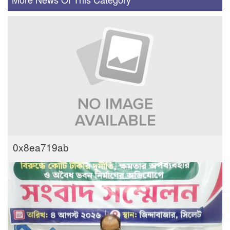
More News Of This Category
0x8ea719ab