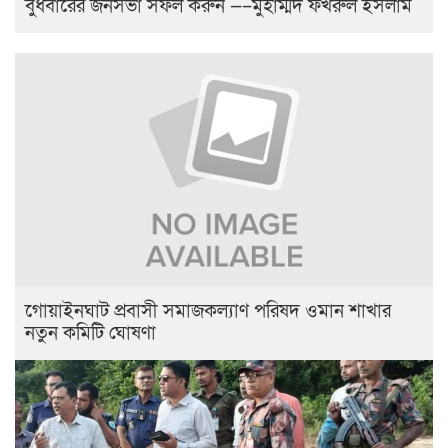
বুধবারের জনসভা সফল করুন —–মুহাম্মদ ফখরুল ইসলাম
‎গোয়াইনঘাট প্রবাসী সমাজকল্যাণ পরিষদ ওমান শাখার
নতুন কমিটি ঘোষণা