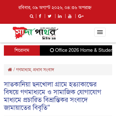
রবিবার, ০৯ অগাস্ট ২০২৬, ০৪:৩৬ অপরাহ্ন
Toggle
navigati
শিরোনাম
Office 2026 Home & Student 32-
/
গণমাধ্যম
,
প্রধান সংবাদ
সাতকানিয়া ছনখোলা গ্রামে হত্যাকান্ডের
বিষয়ে গণমাধ্যমে ও সামাজিক যোগাযোগ
মাধ্যমে প্রচারিত বিভ্রান্তিকর সংবাদে
জামায়াতের বিবৃতি”