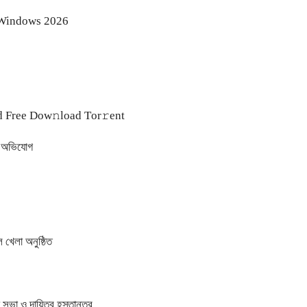
r Windows 2026
 Frее Dow𝚗load Tоr𝚛ent
ের অভিযোগ
 খেলা অনুষ্ঠিত
সভা ও দায়িত্ব হস্তান্তর