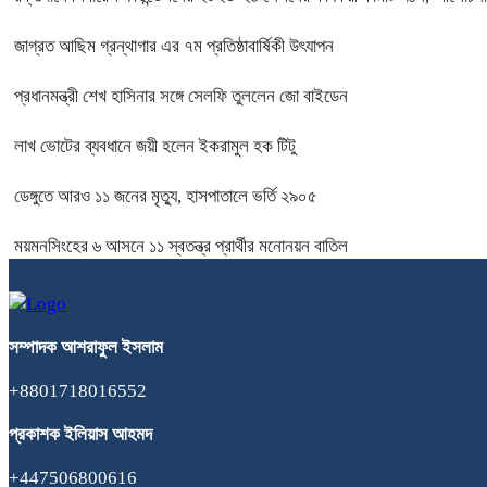
জাগ্রত আছিম গ্রন্থাগার এর ৭ম প্রতিষ্ঠাবার্ষিকী উৎযাপন
প্রধানমন্ত্রী শেখ হাসিনার সঙ্গে সেলফি তুললেন জো বাইডেন
লাখ ভোটের ব্যবধানে জয়ী হলেন ইকরামুল হক টিটু
ডেঙ্গুতে আরও ১১ জনের মৃত্যু, হাসপাতালে ভর্তি ২৯০৫
ময়মনসিংহের ৬ আসনে ১১ স্বতন্ত্র প্রার্থীর মনোনয়ন বাতিল
সম্পাদক
আশরাফুল
ইসলাম
+8801718016552
প্রকাশক
ইলিয়াস
আহমদ
+447506800616