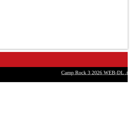
Camp Rock 3 2026 WEB-DL .t𝐨rr𝐞n