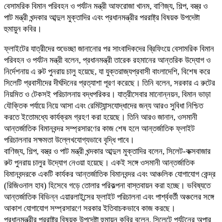
বেসামরিক বিমান পরিবহন ও পর্যটন মন্ত্রী আফরোজা খানম, বাণিজ্য, শিল্প, বস্ত্র ও
পাট মন্ত্রী খন্দকার আব্দুল মুক্তাদির এবং প্রধানমন্ত্রীর পররাষ্ট্র বিষয়ক উপদেষ্টা
হুমায়ুন কবির।
ফ্লাইটের যাত্রীদের শুভেচ্ছা জানানোর পর সাংবাদিকদের ব্রিফিংয়ে বেসামরিক বিমান
পরিবহন ও পর্যটন মন্ত্রী বলেন, প্রধানমন্ত্রী তারেক রহমানের আন্তরিক উদ্যোগ ও
নির্দেশনায় এ রুট পুনরায় চালু হয়েছে, যা যুক্তরাজ্যপ্রবাসী বাংলাদেশি, বিশেষ করে
সিলেটি প্রবাসীদের দীর্ঘদিনের প্রত্যাশা পূরণ করেছে। তিনি বলেন, সরকার এ রুটের
নিয়মিত ও টেকসই পরিচালনায় বদ্ধপরিকর। যাত্রীসেবার মানোন্নয়ন, বিমান ভাড়া
যৌক্তিক পর্যায়ে নিয়ে আসা এবং রেমিট্যান্সযোদ্ধাদের জন্য আরও সুবিধা নিশ্চিত
করতে ইতোমধ্যে কার্যক্রম গ্রহণ করা হয়েছে। তিনি আরও জানান, ওসমানী
আন্তর্জাতিক বিমানবন্দর সম্প্রসারণের কাজ শেষ হলে আন্তর্জাতিক ফ্লাইট
পরিচালনার সক্ষমতা উল্লেখযোগ্যভাবে বৃদ্ধি পাবে।
বাণিজ্য, শিল্প, বস্ত্র ও পাট মন্ত্রী খন্দকার আব্দুল মুক্তাদির বলেন, সিলেট-কক্সবাজার
রুট পুনরায় চালুর উদ্যোগ নেওয়া হয়েছে। একই সঙ্গে ওসমানী আন্তর্জাতিক
বিমানবন্দরকে একটি কার্যকর আন্তর্জাতিক বিমানবন্দর এবং আঞ্চলিক যোগাযোগ কেন্দ্র
(রিজিওনাল হাব) হিসেবে গড়ে তোলার পরিকল্পনা বাস্তবায়ন করা হচ্ছে। ভবিষ্যতে
আন্তর্জাতিক বিভিন্ন এয়ারলাইন্সের ফ্লাইট পরিচালনা এবং পার্শ্ববর্তী অঞ্চলের সঙ্গে
আকাশ যোগাযোগ সম্প্রসারণে সরকার ইতিবাচকভাবে কাজ করছে।
প্রধানমন্ত্রীর পররাষ্ট্র বিষয়ক উপদেষ্টা হুমায়ুন কবির বলেন, সিলেটে পর্যটনের অপার