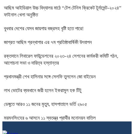
আছিম আইডিয়াল উচ্চ বিদ্যালয় মাঠে “টেপ টেনিস ক্রিকেট টুর্নামেন্ট-২০২৪”
ফাইনাল খেলা অনুষ্ঠিত
বুধবার দেশের যেসব জায়গায় বজ্রসহ বৃষ্টি হতে পারে!
জাগ্রত আছিম গ্রন্থাগার এর ৭ম প্রতিষ্ঠাবার্ষিকী উৎযাপন
রক্তদানে লিবারেল ফাউন্ডেশনের ২০২৩-২৪ সেশনের কার্যকরী কমিটি গঠন,
আলোচনা সভা ও দায়িত্ব হস্তান্তর
প্রধানমন্ত্রী শেখ হাসিনার সঙ্গে সেলফি তুললেন জো বাইডেন
লাখ ভোটের ব্যবধানে জয়ী হলেন ইকরামুল হক টিটু
ডেঙ্গুতে আরও ১১ জনের মৃত্যু, হাসপাতালে ভর্তি ২৯০৫
ময়মনসিংহের ৬ আসনে ১১ স্বতন্ত্র প্রার্থীর মনোনয়ন বাতিল