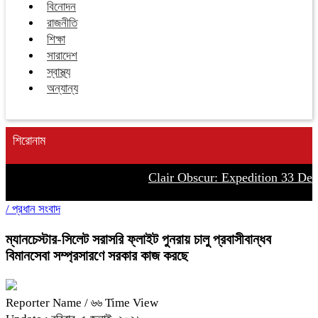
বিনোদন
রাজনীতি
শিক্ষা
সারাদেশ
স্বাস্থ্য
অন্যান্য
শিরোনাম
Clair Obscur: Expedition 33 Delu
/
প্রধান সংবাদ
ম্যানচেস্টার-সিলেট সরাসরি ফ্লাইট পুনরায় চালু প্রবাসীবান্ধব
বিমানসেবা সম্প্রসারণে সরকার কাজ করছে
Reporter Name
/ ৬৬ Time View