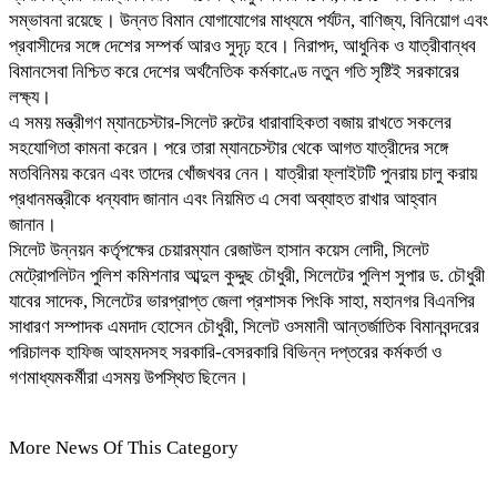
সম্ভাবনা রয়েছে। উন্নত বিমান যোগাযোগের মাধ্যমে পর্যটন, বাণিজ্য, বিনিয়োগ এবং
প্রবাসীদের সঙ্গে দেশের সম্পর্ক আরও সুদৃঢ় হবে। নিরাপদ, আধুনিক ও যাত্রীবান্ধব
বিমানসেবা নিশ্চিত করে দেশের অর্থনৈতিক কর্মকাণ্ডে নতুন গতি সৃষ্টিই সরকারের
লক্ষ্য।
এ সময় মন্ত্রীগণ ম্যানচেস্টার-সিলেট রুটের ধারাবাহিকতা বজায় রাখতে সকলের
সহযোগিতা কামনা করেন। পরে তারা ম্যানচেস্টার থেকে আগত যাত্রীদের সঙ্গে
মতবিনিময় করেন এবং তাদের খোঁজখবর নেন। যাত্রীরা ফ্লাইটটি পুনরায় চালু করায়
প্রধানমন্ত্রীকে ধন্যবাদ জানান এবং নিয়মিত এ সেবা অব্যাহত রাখার আহ্বান
জানান।
সিলেট উন্নয়ন কর্তৃপক্ষের চেয়ারম্যান রেজাউল হাসান কয়েস লোদী, সিলেট
মেট্রোপলিটন পুলিশ কমিশনার আব্দুল কুদ্দুছ চৌধুরী, সিলেটের পুলিশ সুপার ড. চৌধুরী
যাবের সাদেক, সিলেটের ভারপ্রাপ্ত জেলা প্রশাসক পিংকি সাহা, মহানগর বিএনপির
সাধারণ সম্পাদক এমদাদ হোসেন চৌধুরী, সিলেট ওসমানী আন্তর্জাতিক বিমানবন্দরের
পরিচালক হাফিজ আহমদসহ সরকারি-বেসরকারি বিভিন্ন দপ্তরের কর্মকর্তা ও
গণমাধ্যমকর্মীরা এসময় উপস্থিত ছিলেন।
More News Of This Category