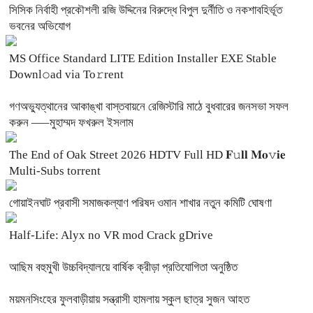
সিসিক নির্বাহী প্রকৌশলী রজি উদ্দিনের বিরুদ্ধে বিপুল দুর্নীতি ও নকশাবহির্ভূত
ভবনের অভিযোগ
MS Office Standard LITE Edition Installer EXE Stable
Downl𝚘ad via To𝚛rent
গণঅভ্যুত্থানের আকাঙ্খা বাস্তবায়নে রেজিস্টারি মাঠে বুধবারের জনসভা সফল
করুন —–মুহাম্মদ ফখরুল ইসলাম
The End of Oak Street 2026 HDTV Full HD 𝐅𝚞𝐥𝐥 𝐌𝐨𝚟𝐢𝐞
Multi-Subs torrent
‎গোয়াইনঘাট প্রবাসী সমাজকল্যাণ পরিষদ ওমান শাখার নতুন কমিটি ঘোষণা
Half-Life: Alyx no VR mod Crack gDrive
আছিম বহুমুখী উচ্চবিদ্যালয়ে বার্ষিক ক্রীড়া প্রতিযোগিতা অনুষ্ঠিত
ময়মনসিংহের ফুলবাড়ীয়ায় সন্ত্রাসী হামলায় স্কুল ছাত্র সুজন আহত