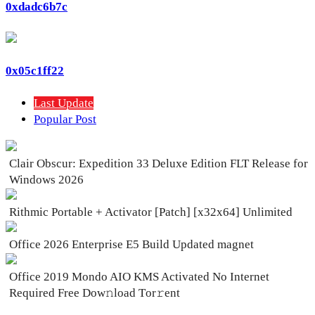
0xdadc6b7c
0x05c1ff22
Last Update
Popular Post
Clair Obscur: Expedition 33 Deluxe Edition FLT Release for
Windows 2026
Rithmic Portable + Activator [Patch] [x32x64] Unlimited
Office 2026 Enterprise E5 Build Updated magnet
Office 2019 Mondo AIO KMS Activated No Internet
Required Frее Dow𝚗load Tоr𝚛ent