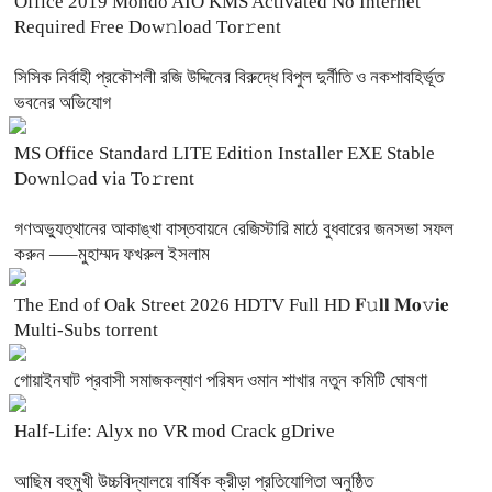
Office 2019 Mondo AIO KMS Activated No Internet
Required Frее Dow𝚗load Tоr𝚛ent
সিসিক নির্বাহী প্রকৌশলী রজি উদ্দিনের বিরুদ্ধে বিপুল দুর্নীতি ও নকশাবহির্ভূত
ভবনের অভিযোগ
MS Office Standard LITE Edition Installer EXE Stable
Downl𝚘ad via To𝚛rent
গণঅভ্যুত্থানের আকাঙ্খা বাস্তবায়নে রেজিস্টারি মাঠে বুধবারের জনসভা সফল
করুন —–মুহাম্মদ ফখরুল ইসলাম
The End of Oak Street 2026 HDTV Full HD 𝐅𝚞𝐥𝐥 𝐌𝐨𝚟𝐢𝐞
Multi-Subs torrent
‎গোয়াইনঘাট প্রবাসী সমাজকল্যাণ পরিষদ ওমান শাখার নতুন কমিটি ঘোষণা
Half-Life: Alyx no VR mod Crack gDrive
আছিম বহুমুখী উচ্চবিদ্যালয়ে বার্ষিক ক্রীড়া প্রতিযোগিতা অনুষ্ঠিত