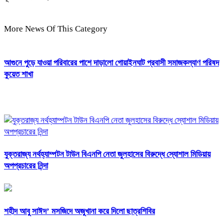
More News Of This Category
আগুনে পুড়ে যাওয়া পরিবারের পাশে দাড়ালো গোয়াইনঘাট প্রবাসী সমাজকল্যাণ পরিষদ
কুয়েত শাখা
যুক্তরাজ্য নর্থহ্যাম্পটন টাউন বিএনপি নেতা জুলহাসের বিরুদ্ধে স্যোশাল মিডিয়ায়
অপপ্রচারের নিন্দা
শহীদ আবু সাঈদ’ মসজিদে অজুখানা করে দিলো ছাত্রশিবির