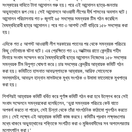
সংস্কারের দাবিতে টানা আন্দোলন শুরু হয়। পরে এই আন্দোলন ছাত্র-জনতার
অভ্যুত্থানে রূপ নেয়। সেই আন্দোলনে আওয়ামী লীগের দীর্ঘ শাসনের অবসান ঘটে।
আন্দোলন পরিচালনায় গত ৮ জুলাই ৬৫ সদস্যের সমন্বয়ক টিম গঠন করেছিল
বৈষম্যবিরোধী ছাত্র আন্দোলন। পরে গত ৩ আগস্ট সেটি বাড়িয়ে ১৫৮ সদস্যের করা
হয়।
এদিকে গত ৫ আগস্ট আওয়ামী লীগ সরকারের পতনের পর থেকে সমন্বয়ক পরিচয়ে
কিছু নেতিবাচক ঘটনা ঘটে। এর প্রেক্ষিতে গত ২২ অক্টোবর রাতে কেন্দ্রীয় শহীদ
মিনারে সংবাদ সম্মেলন করে বৈষম্যবিরোধী ছাত্র আন্দোলন নিজেদের ১৫৮ সদস্যের
সমন্বয়ক টিম বিলুপ্ত ঘোষণা করে। চার সদস্যের কেন্দ্রীয় আহ্বায়ক কমিটি গঠন
করা হয়। কমিটিতে হাসনাত আবদুল্লাহকে আহ্বায়ক, আরিফ সোহেলকে
সদস্যসচিব, আবদুল হান্নান মাসউদকে মুখ্য সংগঠক ও উমামা ফাতেমাকে মুখপাত্র
করা হয়।
শিগগিরই আহ্বায়ক কমিটি বর্ধিত করে পূর্ণাঙ্গ কমিটি গঠন করা হবে উল্লেখ করে সেই
সংবাদ সম্মেলনে সমন্বয়কেরা বলেছিলেন, ‘ভুয়া সমন্বয়ক পরিচয়ে কেউ যাতে
অপকর্ম করতে না পারেন, সেই চিন্তা থেকে তাঁরা সাংগঠনিক কাঠামো পুনর্গঠন করতে
চান। সেই লক্ষ্যে এই আহ্বায়ক কমিটি কাজ করবে। কমিটির প্রধান লক্ষ্যগুলোর
মধ্যে থাকবে অভ্যুত্থানের শক্তিকে সংগঠিত করা ও মুজিববাদীদের সব অপতৎপরতার
মূলোৎপাটন করা।’