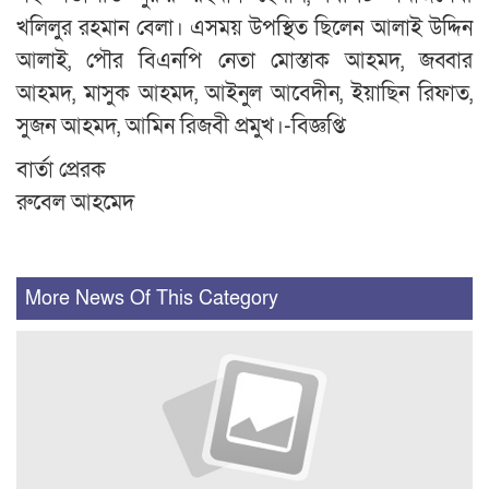
খলিলুর রহমান বেলা। এসময় উপস্থিত ছিলেন আলাই উদ্দিন
আলাই, পৌর বিএনপি নেতা মোস্তাক আহমদ, জব্বার
আহমদ, মাসুক আহমদ, আইনুল আবেদীন, ইয়াছিন রিফাত,
সুজন আহমদ, আমিন রিজবী প্রমুখ।-বিজ্ঞপ্তি
বার্তা প্রেরক
রুবেল আহমেদ
More News Of This Category