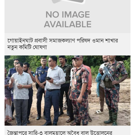
‎গোয়াইনঘাট প্রবাসী সমাজকল্যাণ পরিষদ ওমান শাখার
নতুন কমিটি ঘোষণা
জৈন্তাপুরে সারি-৩ বালুমহালে অবৈধ বালু উত্তোলনের