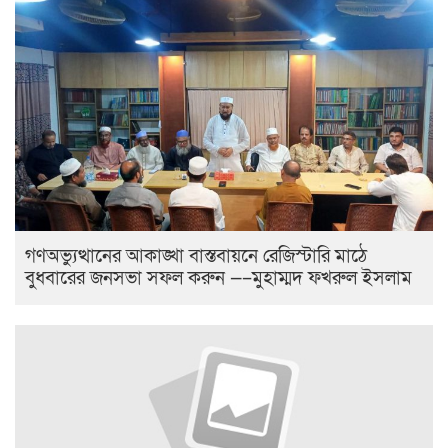
গণঅভ্যুত্থানের আকাঙ্খা বাস্তবায়নে রেজিস্টারি মাঠে
বুধবারের জনসভা সফল করুন —–মুহাম্মদ ফখরুল ইসলাম