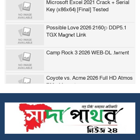
Microsoft Excel 2021 Crack + Serial
Key (x86x64) [Final] Tested
Possible Love 2026 2160𝚙 DDP5.1
TGX M𝐚gn𝐞t L𝐢nk
Camp Rock 3 2026 WEB-DL .t𝐨rr𝐞nt
Coyote vs. Acme 2026 Full HD Atmos
720p Magnet
MS Office AIO Offline Installer Torrent
Dow𝚗l𝚘аd
TallyPrime Crack exe Clean