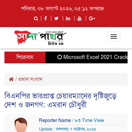
শনিবার, ০৮ অগাস্ট ২০২৬, ০৫:১২ অপরাহ্ন
Toggle
navigati
শিরোনাম
Microsoft Excel 2021 Crack + Ser
/
প্রধান সংবাদ
বিএনপির ভারপ্রাপ্ত চেয়ারম্যানের দৃষ্টিজুড়ে
দেশ ও জনগণ: এমরান চৌধুরী
Reporter Name
/ ৮৩ Time View
Update : মঙ্গলবার, ৭ অক্টোবর, ২০২৫