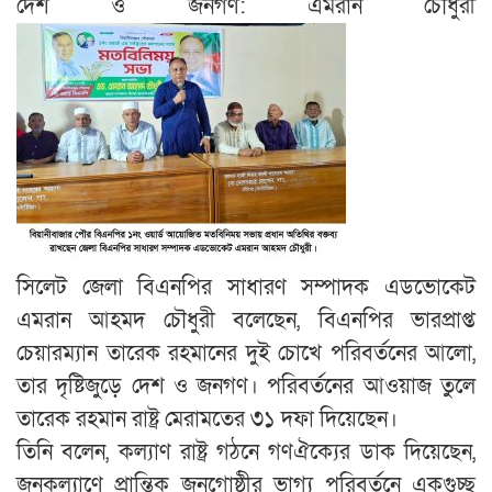
দেশ ও জনগণ: এমরান চৌধুরী
সিলেট জেলা বিএনপির সাধারণ সম্পাদক এডভোকেট
এমরান আহমদ চৌধুরী বলেছেন, বিএনপির ভারপ্রাপ্ত
চেয়ারম্যান তারেক রহমানের দুই চোখে পরিবর্তনের আলো,
তার দৃষ্টিজুড়ে দেশ ও জনগণ। পরিবর্তনের আওয়াজ তুলে
তারেক রহমান রাষ্ট্র মেরামতের ৩১ দফা দিয়েছেন।
তিনি বলেন, কল্যাণ রাষ্ট্র গঠনে গণঐক্যের ডাক দিয়েছেন,
জনকল্যাণে প্রান্তিক জনগোষ্ঠীর ভাগ্য পরিবর্তনে একগুচ্ছ