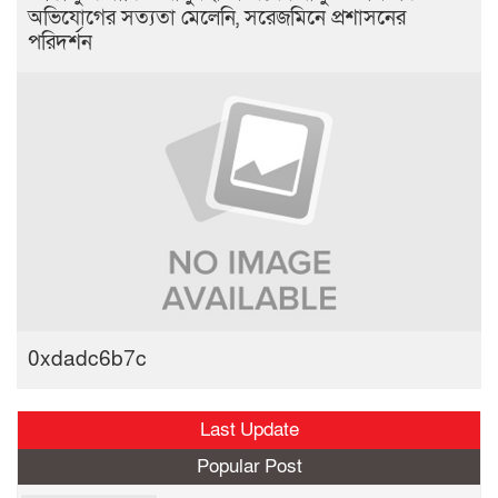
অভিযোগের সত্যতা মেলেনি, সরেজমিনে প্রশাসনের
পরিদর্শন
0xdadc6b7c
Last Update
Popular Post