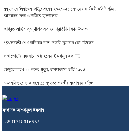
রক্তদানে লিবারেল ফাউন্ডেশনের ২০২৩-২৪ সেশনের কার্যকরী কমিটি গঠন,
আলোচনা সভা ও দায়িত্ব হস্তান্তর
জাগ্রত আছিম গ্রন্থাগার এর ৭ম প্রতিষ্ঠাবার্ষিকী উৎযাপন
প্রধানমন্ত্রী শেখ হাসিনার সঙ্গে সেলফি তুললেন জো বাইডেন
লাখ ভোটের ব্যবধানে জয়ী হলেন ইকরামুল হক টিটু
ডেঙ্গুতে আরও ১১ জনের মৃত্যু, হাসপাতালে ভর্তি ২৯০৫
ময়মনসিংহের ৬ আসনে ১১ স্বতন্ত্র প্রার্থীর মনোনয়ন বাতিল
সম্পাদক
আশরাফুল
ইসলাম
+8801718016552