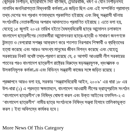
কেন্দ্রিক নিপীড়ন, ছাত্রাবাসে সিট বাণিজ্য, টেন্ডারবাজি, ধর্ষণ ও যৌন নিপীড়নসহ
নানাবিধ জননিরাপত্তা বিঘ্নকারী কর্মকাণ্ডে জড়িত ছিল এবং এই সম্পর্কিত প্রামান্য
তথ্য দেশের সব প্রধান গণমাধ্যমে প্রকাশিত হইয়াছে এবং কিছু সন্ত্রাসী ঘটনায়
সংগঠনটির নেতাকর্মীদের অপরাধ আদালতেও প্রমাণিত হইয়াছে। এতে বলা হয়,
যেহেতু ১৫ জুলাই ২০২৪ তারিখ হইতে বৈষম্যবিরোধী ছাত্র আন্দোলন চলাকালে
বাংলাদেশ ছাত্রলীগের নেতাকর্মীরা আন্দোলনরত ছাত্র-ছাত্রী ও সাধারণ জনগণকে
উন্মত্ত ও বেপরোয়া সশস্ত্র আক্রমণ করে শতশত নিরপরাধ শিক্ষার্থী ও ব্যক্তিদের
হত্যা করেছে এবং আরও অসংখ্য মানুষের জীবন বিপন্ন করেছে এবং যেহেতু
সরকারের নিকট যথেষ্ট তথ্য-প্রমাণ রয়েছে যে, ৫ আগস্ট আওয়ামী লীগ সরকারের
পতনের পরও বাংলাদেশ ছাত্রলীগ রাষ্ট্রের বিরুদ্ধে ষড়যন্ত্রমূলক, ধ্বংসাত্মক ও
উসকানিমূলক কর্মকাণ্ড এবং বিভিন্ন সন্ত্রাসী কাজের সঙ্গে জড়িত রয়েছে।
প্রজ্ঞাপনে আরও বলা হয়, সরকার ‘সন্ত্রাসবিরোধী আইন, ২০০৯’ এর ধারা ১৮ এর
উপ-ধারা (১) এ প্রদত্ত ক্ষমতাবলে, বাংলাদেশ আওয়ামী লীগের ভ্রাতৃপ্রতিম সংগঠন
‘বাংলাদেশ ছাত্রলীগ’কে নিষিদ্ধ ঘোষণা করল এবং উক্ত আইনের তফসিল-২ এ
‘বাংলাদেশ ছাত্রলীগ’ নামীয় ছাত্র সংগঠনকে নিষিদ্ধ সত্ত্বা হিসাবে তালিকাভুক্ত
করল। ইহা অবিলম্বে কার্যকর হবে।
More News Of This Category