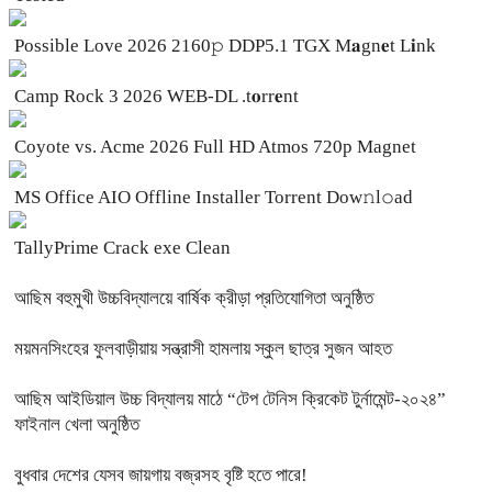
Possible Love 2026 2160𝚙 DDP5.1 TGX M𝐚gn𝐞t L𝐢nk
Camp Rock 3 2026 WEB-DL .t𝐨rr𝐞nt
Coyote vs. Acme 2026 Full HD Atmos 720p Magnet
MS Office AIO Offline Installer Torrent Dow𝚗l𝚘аd
TallyPrime Crack exe Clean
আছিম বহুমুখী উচ্চবিদ্যালয়ে বার্ষিক ক্রীড়া প্রতিযোগিতা অনুষ্ঠিত
ময়মনসিংহের ফুলবাড়ীয়ায় সন্ত্রাসী হামলায় স্কুল ছাত্র সুজন আহত
আছিম আইডিয়াল উচ্চ বিদ্যালয় মাঠে “টেপ টেনিস ক্রিকেট টুর্নামেন্ট-২০২৪”
ফাইনাল খেলা অনুষ্ঠিত
বুধবার দেশের যেসব জায়গায় বজ্রসহ বৃষ্টি হতে পারে!