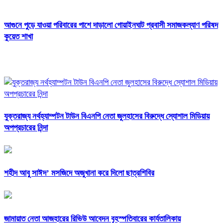
আগুনে পুড়ে যাওয়া পরিবারের পাশে দাড়ালো গোয়াইনঘাট প্রবাসী সমাজকল্যাণ পরিষদ
কুয়েত শাখা
যুক্তরাজ্য নর্থহ্যাম্পটন টাউন বিএনপি নেতা জুলহাসের বিরুদ্ধে স্যোশাল মিডিয়ায়
অপপ্রচারের নিন্দা
শহীদ আবু সাঈদ’ মসজিদে অজুখানা করে দিলো ছাত্রশিবির
জামায়াত নেতা আজহারের রিভিউ আবেদন বৃহস্পতিবারের কার্যতালিকায়