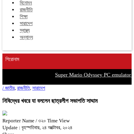
বিনোদন
রাজনীতি
শিক্ষা
সারাদেশ
স্বাস্থ্য
অন্যান্য
শিরোনাম
Super Mario Odyssey PC emulator +P
/
জাতীয়
,
রাজনীতি
,
সারাদেশ
নিষিদ্ধের খবরে যা বললেন ছাত্রলীগ সভাপতি সাদ্দাম
Reporter Name
/ ৩২০ Time View
Update : বৃহস্পতিবার, ২৪ অক্টোবর, ২০২৪