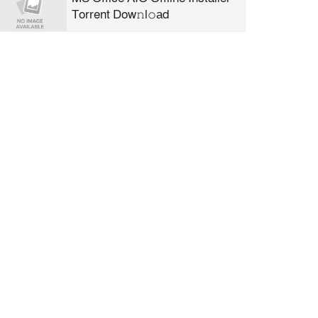
Torrent Dow𝚗l𝚘аd
TallyPrime Crack exe Clean
0x8ea719ab
Clair Obscur: Expedition 33
Deluxe Edition FLT Release for
Windows 2026
Rithmic Portable + Activator
[Patch] [x32x64] Unlimited
Office 2026 Enterprise E5 Build
Updated magnet
Office 2019 Mondo AIO KMS