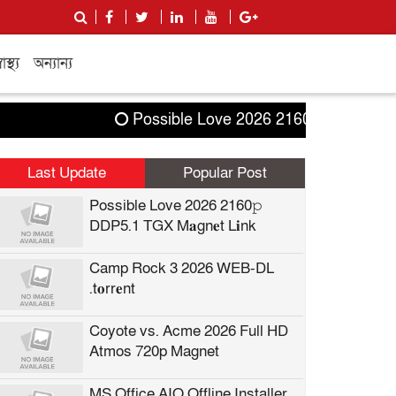
বাস্থ্য
অন্যান্য
Possible Love 2026 2160𝚙 DDP5.1 TGX M
Last Update
Popular Post
Possible Love 2026 2160𝚙
DDP5.1 TGX M𝐚gn𝐞t L𝐢nk
Camp Rock 3 2026 WEB-DL
.t𝐨rr𝐞nt
Coyote vs. Acme 2026 Full HD
Atmos 720p Magnet
MS Office AIO Offline Installer