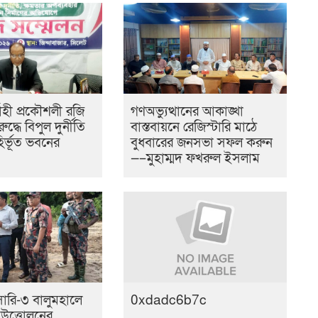
বাহী প্রকৌশলী রজি
গণঅভ্যুত্থানের আকাঙ্খা
ুদ্ধে বিপুল দুর্নীতি
বাস্তবায়নে রেজিস্টারি মাঠে
র্ভূত ভবনের
বুধবারের জনসভা সফল করুন
—–মুহাম্মদ ফখরুল ইসলাম
 সারি-৩ বালুমহালে
0xdadc6b7c
 উত্তোলনের