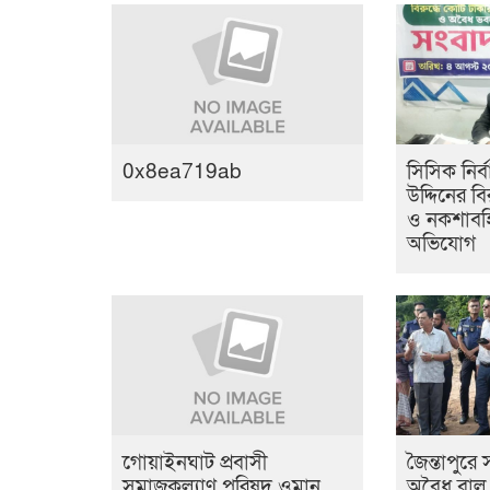
0x8ea719ab
সিসিক নির্
উদ্দিনের বির
ও নকশাবহি
অভিযোগ
‎গোয়াইনঘাট প্রবাসী
জৈন্তাপুরে
সমাজকল্যাণ পরিষদ ওমান
অবৈধ বালু