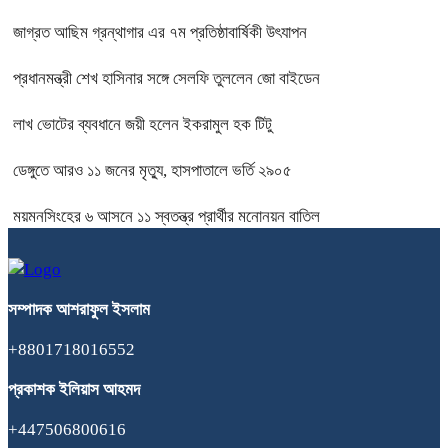
জাগ্রত আছিম গ্রন্থাগার এর ৭ম প্রতিষ্ঠাবার্ষিকী উৎযাপন
প্রধানমন্ত্রী শেখ হাসিনার সঙ্গে সেলফি তুললেন জো বাইডেন
লাখ ভোটের ব্যবধানে জয়ী হলেন ইকরামুল হক টিটু
ডেঙ্গুতে আরও ১১ জনের মৃত্যু, হাসপাতালে ভর্তি ২৯০৫
ময়মনসিংহের ৬ আসনে ১১ স্বতন্ত্র প্রার্থীর মনোনয়ন বাতিল
সম্পাদক
আশরাফুল
ইসলাম
+8801718016552
প্রকাশক
ইলিয়াস
আহমদ
+447506800616