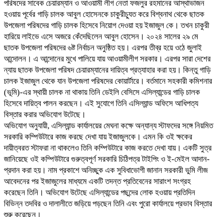
পরিষদের সাবেক চেয়ারম্যান ও আওয়ামী লীগ নেতা ফজলুর রহমানের আস্থাভাজন
হওয়ায় পূর্বের গাড়ি চালক আবুল হোসেনকে চাকুরীচ্যুত করে বিশ্বনাথ থেকে ছাতক
উপজেলা পরিষদের গাড়ি চালক হিসেবে নিয়োগ দেওয়া হয় ইজাজুল কে। তখন চাকুরী
হারিয়ে লাইভে এসে অজরে কেঁদেছিলেন আবুল হোসেন। ২০২৪ সালের ২৯ মে
ছাতক উপজেলা পরিষদের ৬ষ্ট নির্বাচন অনুষ্ঠিত হয়। এরপর তীব্র হয়ে ওঠে জুলাই
আন্দোলন। এ আন্দোনের মুখে পালিয়ে যায় আওয়ামীলীগ সরকার। এরপর সারা দেশের
ন্যায় ছাতক উপজেলা পরিষদ চেয়ারম্যানের দায়িত্ব প্রত্যাহার করা হয়। কিন্তু গাড়ি
চালক ইজাজুল থেকে যান উপজেলা পরিষদের কোয়ার্টারে। বর্তমানে সহকারী কমিশনার
(ভূমি)-এর স্থায়ী চালক না থাকায় তিনি ডেইলি বেসিসে এসিল্যান্ডের গাড়ি চালক
হিসেবে দায়িত্ব পালন করছেন। এই সুযোগে তিনি এসিল্যান্ড অফিসে আধিপত্য
বিস্তার করার অভিযোগ উটেছে।
অভিযোগ অনুযায়ী, এসিল্যান্ড কার্যালয়ের মেঘনা কক্ষে অন্যান্য স্টাফদের সঙ্গে নিয়মিত
সরকারি কম্পিউটারে কাজ করছে দেখা যায় ইজাজুলকে। এমন কি ওই ক্ষকের
দায়ীত্বরত স্টাফরা না থাকলেও তিনি কম্পিউটারে কাজ করতে দেখা যায়। একটি সুত্র
জানিয়েছে ওই কম্পিউটারে গুরুত্বপূর্ণ সরকারি চিঠিপত্র টাইপিং ও ই-মেইল আদান-
প্রদান করা হয়। নাম প্রকাশে অনিচ্ছুক এক সুবিধাভোগী জানান সরকারী ভুমি লীজ
আবেদনের পর ইজাজুলের মাধ্যমে একটি তদন্ত প্রতিবেনের সারাংশ সংগ্রহ
করেছেন তিনি। অভিযোগ উটেছে এসিল্যান্ডের পছন্দের লোক হওয়ায় প্রতিদিন
বিভিন্ন তদবির ও দালালীতে জড়িয়ে পড়ছেন তিনি এবং পুরো কার্যালয়ে প্রভাব বিস্তার
শুরু করেছেন।