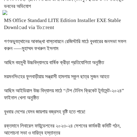
ভবনের অভিযোগ
MS Office Standard LITE Edition Installer EXE Stable
Downl𝚘ad via To𝚛rent
গণঅভ্যুত্থানের আকাঙ্খা বাস্তবায়নে রেজিস্টারি মাঠে বুধবারের জনসভা সফল
করুন —–মুহাম্মদ ফখরুল ইসলাম
আছিম বহুমুখী উচ্চবিদ্যালয়ে বার্ষিক ক্রীড়া প্রতিযোগিতা অনুষ্ঠিত
ময়মনসিংহের ফুলবাড়ীয়ায় সন্ত্রাসী হামলায় স্কুল ছাত্র সুজন আহত
আছিম আইডিয়াল উচ্চ বিদ্যালয় মাঠে “টেপ টেনিস ক্রিকেট টুর্নামেন্ট-২০২৪”
ফাইনাল খেলা অনুষ্ঠিত
বুধবার দেশের যেসব জায়গায় বজ্রসহ বৃষ্টি হতে পারে!
রক্তদানে লিবারেল ফাউন্ডেশনের ২০২৩-২৪ সেশনের কার্যকরী কমিটি গঠন,
আলোচনা সভা ও দায়িত্ব হস্তান্তর