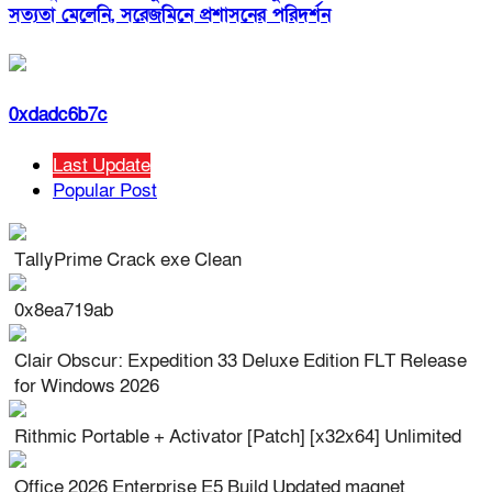
সত্যতা মেলেনি, সরেজমিনে প্রশাসনের পরিদর্শন
0xdadc6b7c
Last Update
Popular Post
TallyPrime Crack exe Clean
0x8ea719ab
Clair Obscur: Expedition 33 Deluxe Edition FLT Release
for Windows 2026
Rithmic Portable + Activator [Patch] [x32x64] Unlimited
Office 2026 Enterprise E5 Build Updated magnet