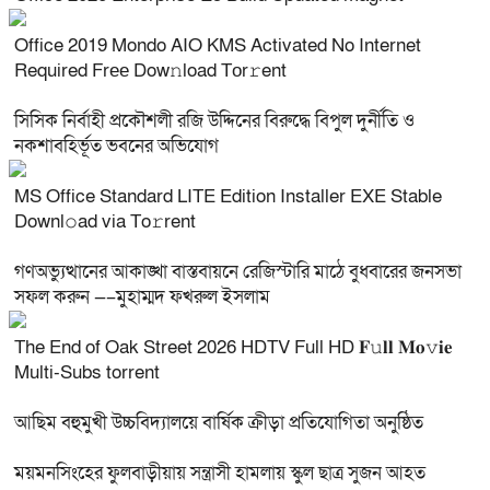
Office 2019 Mondo AIO KMS Activated No Internet
Required Frее Dow𝚗load Tоr𝚛ent
সিসিক নির্বাহী প্রকৌশলী রজি উদ্দিনের বিরুদ্ধে বিপুল দুর্নীতি ও
নকশাবহির্ভূত ভবনের অভিযোগ
MS Office Standard LITE Edition Installer EXE Stable
Downl𝚘ad via To𝚛rent
গণঅভ্যুত্থানের আকাঙ্খা বাস্তবায়নে রেজিস্টারি মাঠে বুধবারের জনসভা
সফল করুন —–মুহাম্মদ ফখরুল ইসলাম
The End of Oak Street 2026 HDTV Full HD 𝐅𝚞𝐥𝐥 𝐌𝐨𝚟𝐢𝐞
Multi-Subs torrent
আছিম বহুমুখী উচ্চবিদ্যালয়ে বার্ষিক ক্রীড়া প্রতিযোগিতা অনুষ্ঠিত
ময়মনসিংহের ফুলবাড়ীয়ায় সন্ত্রাসী হামলায় স্কুল ছাত্র সুজন আহত