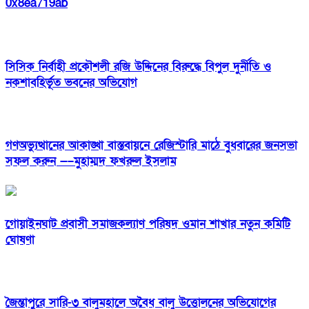
0x8ea719ab
সিসিক নির্বাহী প্রকৌশলী রজি উদ্দিনের বিরুদ্ধে বিপুল দুর্নীতি ও
নকশাবহির্ভূত ভবনের অভিযোগ
গণঅভ্যুত্থানের আকাঙ্খা বাস্তবায়নে রেজিস্টারি মাঠে বুধবারের জনসভা
সফল করুন —–মুহাম্মদ ফখরুল ইসলাম
‎গোয়াইনঘাট প্রবাসী সমাজকল্যাণ পরিষদ ওমান শাখার নতুন কমিটি
ঘোষণা
জৈন্তাপুরে সারি-৩ বালুমহালে অবৈধ বালু উত্তোলনের অভিযোগের