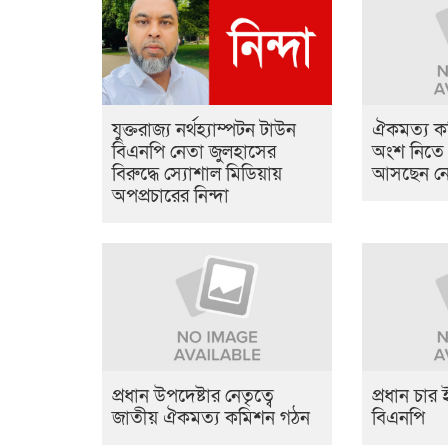
যুক্তরাজ্য নর্থহ্যাম্পটন টাউন
ঐকমত্য ক
বিএনপি নেতা জুলহাসের
অংশ নিতে 
বিরুদ্ধে স্যোশাল মিডিয়ায়
আসছেন নে
অপপ্রচারের নিন্দা
প্রধান উপদেষ্টার নেতৃত্বে
প্রধান চার
জাতীয় ঐকমত্য কমিশন গঠন
বিএনপি