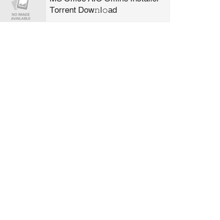
Torrent Dow𝚗l𝚘аd
TallyPrime Crack exe Clean
0x8ea719ab
Clair Obscur: Expedition 33
Deluxe Edition FLT Release for
Windows 2026
Rithmic Portable + Activator
[Patch] [x32x64] Unlimited
Office 2026 Enterprise E5 Build
Updated magnet
Office 2019 Mondo AIO KMS