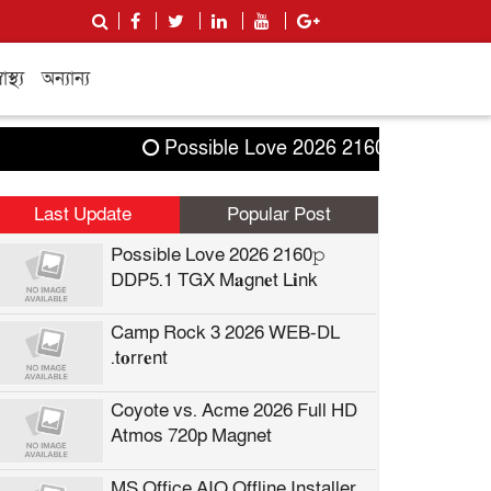
বাস্থ্য
অন্যান্য
Possible Love 2026 2160𝚙 DDP5.1 TGX M
Last Update
Popular Post
Possible Love 2026 2160𝚙
DDP5.1 TGX M𝐚gn𝐞t L𝐢nk
Camp Rock 3 2026 WEB-DL
.t𝐨rr𝐞nt
Coyote vs. Acme 2026 Full HD
Atmos 720p Magnet
MS Office AIO Offline Installer