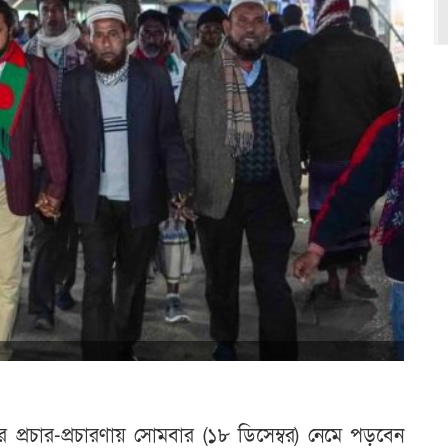
র প্রচার-প্রচারণায় সোমবার (১৮ ডিসেম্বর) নেমে পড়বেন