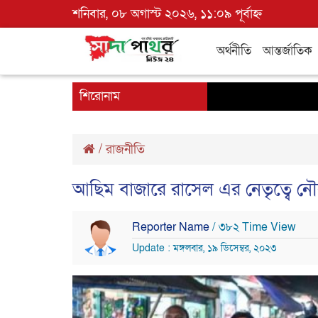
শনিবার, ০৮ অগাস্ট ২০২৬, ১১:০৯ পূর্বাহ্ন
অর্থনীতি
আন্তর্জাতিক
শিরোনাম
/
রাজনীতি
আছিম বাজারে রাসেল এর নেতৃত্বে নৌক
Reporter Name
/ ৩৮২ Time View
Update : মঙ্গলবার, ১৯ ডিসেম্বর, ২০২৩