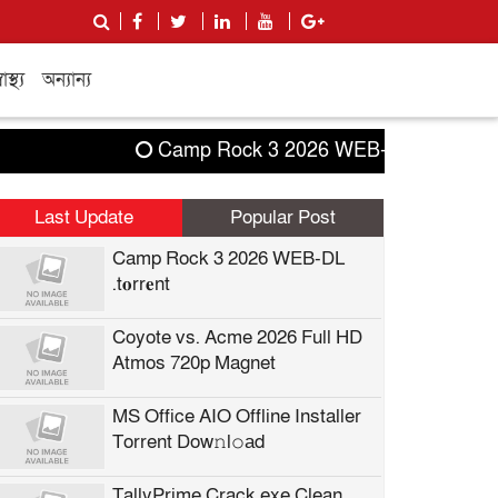
বাস্থ্য
অন্যান্য
Camp Rock 3 2026 WEB-DL .t𝐨rr𝐞nt
Coy
Last Update
Popular Post
Camp Rock 3 2026 WEB-DL
.t𝐨rr𝐞nt
Coyote vs. Acme 2026 Full HD
Atmos 720p Magnet
MS Office AIO Offline Installer
Torrent Dow𝚗l𝚘аd
TallyPrime Crack exe Clean