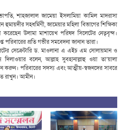
সভাপতি, শাহজালাল জামেয়া ইসলামিয়া কামিল মাদরাসা
ান হুমায়দীর সহধর্মিণী, জামেয়ার মহিলা বিভাগের শিক্ষিকা
শ করেছেন উলামা মাশায়েখ পরিষদ সিলেটের নেতৃবৃন্দ।
্ত পরিবারের প্রতি গভীর সমবেদনা জানান তারা।
েটের সেক্রেটারি ড. মাওলানা এ এইচ এম সোলায়মান ও
দিলাওয়ার বলেন, আল্লাহ সুবহানাল্লাহু ওয়া তা’য়ালা
দান করুন। পরিবারের সদস্য এবং আত্মীয়-স্বজনদের সাবরে
তে রাখুন। আমীন।