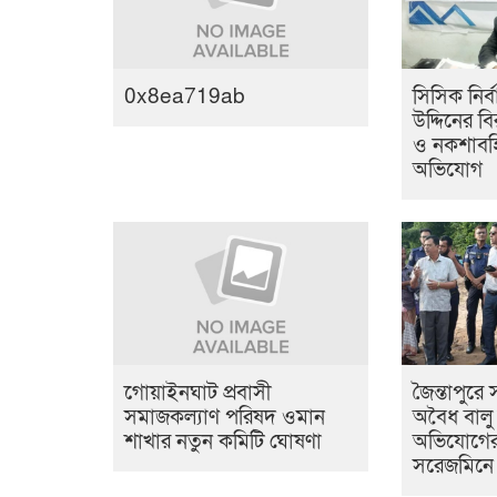
0x8ea719ab
সিসিক নির্
উদ্দিনের বির
ও নকশাবহি
অভিযোগ
‎গোয়াইনঘাট প্রবাসী
জৈন্তাপুরে
সমাজকল্যাণ পরিষদ ওমান
অবৈধ বালু
শাখার নতুন কমিটি ঘোষণা
অভিযোগের 
সরেজমিনে 