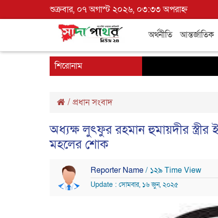
শুক্রবার, ০৭ অগাস্ট ২০২৬, ০৩:৩৩ অপরাহ্ন
অর্থনীতি
আন্তর্জাতিক
শিরোনাম
/
প্রধান সংবাদ
অধ্যক্ষ লুৎফুর রহমান হুমায়দীর স্ত্রীর
মহলের শোক
Reporter Name
/ ১২৯ Time View
Update : সোমবার, ১৬ জুন, ২০২৫