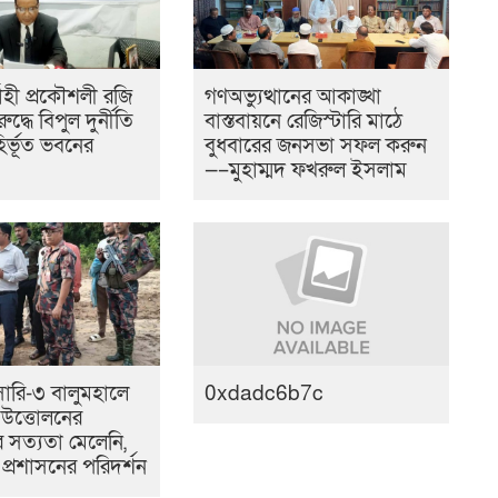
বাহী প্রকৌশলী রজি
গণঅভ্যুত্থানের আকাঙ্খা
ুদ্ধে বিপুল দুর্নীতি
বাস্তবায়নে রেজিস্টারি মাঠে
র্ভূত ভবনের
বুধবারের জনসভা সফল করুন
—–মুহাম্মদ ফখরুল ইসলাম
 সারি-৩ বালুমহালে
0xdadc6b7c
 উত্তোলনের
সত্যতা মেলেনি,
প্রশাসনের পরিদর্শন