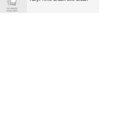
0x8ea719ab
Clair Obscur: Expedition 33
Deluxe Edition FLT Release for
Windows 2026
Rithmic Portable + Activator
[Patch] [x32x64] Unlimited
Office 2026 Enterprise E5 Build
Updated magnet
Office 2019 Mondo AIO KMS
Activated No Internet Required
Frее Dow𝚗load Tоr𝚛ent
সিসিক নির্বাহী প্রকৌশলী রজি উদ্দিনের