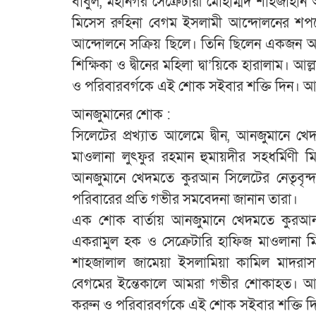
বাবুল, মহানগর সেক্রেটারী মোহাম্মদ শাহজাহা
মিসেস রুহিনা বেগম ইসলামী আন্দোলনের শপথের 
আন্দোলনে সক্রিয় ছিলে। তিনি ছিলেন একজন আদর
শিক্ষিকা ও দ্বীনের মহিলা দ্বা’য়িকে হারালাম। 
ও পরিবারবর্গকে এই শোক সইবার শক্তি দিন। 
আনজুমানের শোক :
সিলেটের প্রখ্যাত আলেমে দ্বীন, আনজুমানে খে
মাওলানা লুৎফুর রহমান হুমায়দীর সহধর্মিণী 
আনজুমানে খেদমতে কুরআন সিলেটের নেতৃবৃন্দ
পরিবারের প্রতি গভীর সমবেদনা জানান তারা।
এক শোক বার্তায় আনজুমানে খেদমতে কুরআন 
একরামুল হক ও সেক্রেটারি হাফিজ মাওলানা মিফ
শাহজালাল জামেয়া ইসলামিয়া কামিল মাদরাসা 
বেগমের ইন্তেকালে আমরা গভীর শোকাহত। আল্লাহ
করুন ও পরিবারবর্গকে এই শোক সইবার শক্তি 