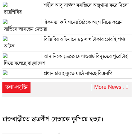
ময়মনসিংহের ৬ আসনে ১১ স্বতন্ত্র প্রার্থীর
শহীদ আবু সাঈদ’ মসজিদে অজুখানা করে দিলো
মনোনয়ন বাতিল
ছাত্রশিবির
ঐকমত্য কমিশনের বৈঠকে অংশ নিতে ফরেন
সার্ভিসে আসছেন নেতারা
বিজিবির অভিযানে ৯১ লাখ টাকার চোরাই পণ্য
আটক
আদানিকে ১৬০০ মেগাওয়াট বিদ্যুতের পুরোটাই
দিতে বলেছে বাংলাদেশ
প্রধান চার ইস্যুতে মাঠে নামছে বিএনপি
তথ্য-প্রযুক্তি
More News..
রাজবাড়ীতে ছাত্রলীগ নেতাকে কুপিয়ে হত্যা।