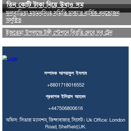
তিন কোটি টাকা নিয়ে উধাও সম
ফুলবাড়িয়া ময়মনসিংহ সমিতি ঢাকা’র বার্ষিক বনভোজন
অনুষ্ঠিত
ইজতেমা উপলক্ষে টঙ্গী স্টেশনে বিরতি দেবে সব ট্রেন
সম্পাদক
আশরাফুল
ইসলাম
+8801718016552
প্রকাশক
ইলিয়াস
আহমদ
+447506800616
অফিস: সিতারা ম্যানশন, জিন্দাবাজার, সিলেট। Uk Office: London
Road, Sheffield,UK.