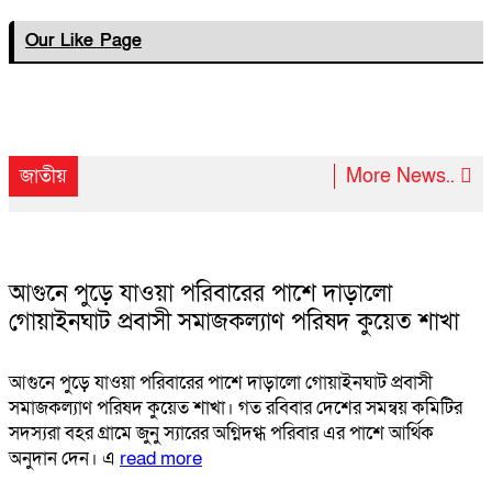
পারে!
Our Like Page
রক্তদানে লিবারেল ফাউন্ডেশনের ২০২৩-২৪
সেশনের কার্যকরী কমিটি গঠন, আলোচনা সভা ও
দায়িত্ব হস্তান্তর
জাতীয়
More News..
জাগ্রত আছিম গ্রন্থাগার এর ৭ম প্রতিষ্ঠাবার্ষিকী
উৎযাপন
প্রধানমন্ত্রী শেখ হাসিনার সঙ্গে সেলফি তুললেন
আগুনে পুড়ে যাওয়া পরিবারের পাশে দাড়ালো
জো বাইডেন
গোয়াইনঘাট প্রবাসী সমাজকল্যাণ পরিষদ কুয়েত শাখা
লাখ ভোটের ব্যবধানে জয়ী হলেন ইকরামুল হক
আগুনে পুড়ে যাওয়া পরিবারের পাশে দাড়ালো গোয়াইনঘাট প্রবাসী
টিটু
সমাজকল্যাণ পরিষদ কুয়েত শাখা। গত রবিবার দেশের সমন্বয় কমিটির
ডেঙ্গুতে আরও ১১ জনের মৃত্যু, হাসপাতালে ভর্তি
সদস্যরা বহর গ্রামে জুনু স্যারের অগ্নিদগ্ধ পরিবার এর পাশে আর্থিক
২৯০৫
অনুদান দেন। এ
read more