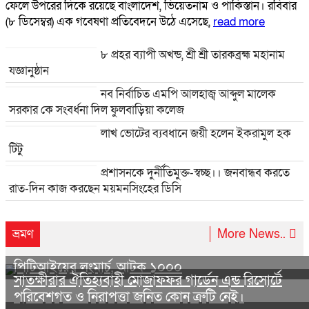
ফেলে উপরের দিকে রয়েছে বাংলাদেশ, ভিয়েতনাম ও পাকিস্তান। রবিবার
(৮ ডিসেম্বর) এক গবেষণা প্রতিবেদনে উঠে এসেছে,
read more
৮ প্রহর ব্যাপী অখন্ড, শ্রী শ্রী তারকব্রহ্ম মহানাম
যজ্ঞানুষ্ঠান
নব নির্বাচিত এমপি আলহাজ্ব আব্দুল মালেক
সরকার কে সংবর্ধনা দিল ফুলবাড়িয়া কলেজ
লাখ ভোটের ব্যবধানে জয়ী হলেন ইকরামুল হক
টিটু
প্রশাসনকে দুর্নীতিমুক্ত-স্বচ্ছ।। জনবান্ধব করতে
রাত-দিন কাজ করছেন ময়মনসিংহের ডিসি
ভ্রমণ
More News..
পিটিআইয়ের লংমার্চ, আটক ১০০০
সাতক্ষীরার ঐতিহ্যবাহী মোজাফফর গার্ডেন এন্ড রিসোর্টে
পরিবেশগত ও নিরাপত্তা জনিত কোন ত্রুটি নেই।