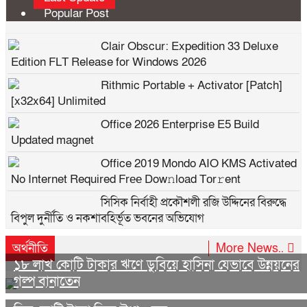
Popular Post
Clair Obscur: Expedition 33 Deluxe
Edition FLT Release for Windows 2026
Rithmic Portable + Activator [Patch]
[x32x64] Unlimited
Office 2026 Enterprise E5 Build
Updated magnet
Office 2019 Mondo AIO KMS Activated
No Internet Required Frее Dow𝚗load Tоr𝚛ent
সিসিক নির্বাহী প্রকৌশলী রজি উদ্দিনের বিরুদ্ধে
বিপুল দুর্নীতি ও নকশাবহির্ভূত ভবনের অভিযোগ
MS Office Standard LITE Edition
অর্থনীতি
More News..
Installer EXE Stable Downl𝚘ad via To𝚛rent
১৮ লাখ কোটি টাকার ঋণে ডুবিয়ে হাসিনা যেভাবে উন্নয়নের
গল্প বানাতেন
গণঅভ্যুত্থানের আকাঙ্খা বাস্তবায়নে রেজিস্টারি
মাঠে বুধবারের জনসভা সফল করুন —–মুহাম্মদ ফখরুল ইসলাম